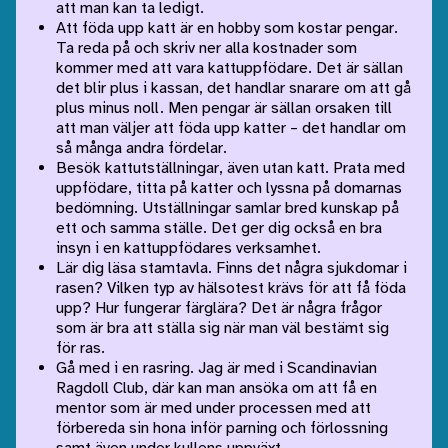
att man kan ta ledigt.
Att föda upp katt är en hobby som kostar pengar.
Ta reda på och skriv ner alla kostnader som
kommer med att vara kattuppfödare. Det är sällan
det blir plus i kassan, det handlar snarare om att gå
plus minus noll. Men pengar är sällan orsaken till
att man väljer att föda upp katter – det handlar om
så många andra fördelar.
Besök kattutställningar, även utan katt. Prata med
uppfödare, titta på katter och lyssna på domarnas
bedömning. Utställningar samlar bred kunskap på
ett och samma ställe. Det ger dig också en bra
insyn i en kattuppfödares verksamhet.
Lär dig läsa stamtavla. Finns det några sjukdomar i
rasen? Vilken typ av hälsotest krävs för att få föda
upp? Hur fungerar färglära? Det är några frågor
som är bra att ställa sig när man väl bestämt sig
för ras.
Gå med i en rasring. Jag är med i Scandinavian
Ragdoll Club, där kan man ansöka om att få en
mentor som är med under processen med att
förbereda sin hona inför parning och förlossning