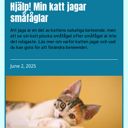
Hjälp! Min katt jagar
småfåglar
Att jaga är en del av kattens naturliga beteende, men
att se sin katt plocka småfågel efter småfågel är inte
det roligaste. Läs mer om varför katten jagar och vad
du kan göra för att förändra beteendet.
June 2, 2025