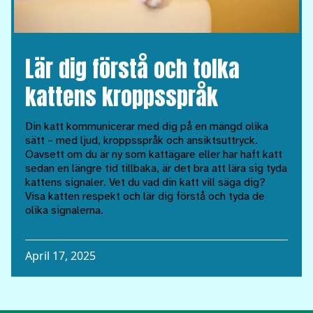
Lär dig förstå och tolka
kattens kroppsspråk
Din katt kommunicerar med dig på en mängd olika
sätt – med ljud, kroppsspråk och ansiktsuttryck.
Oavsett om du är ny som kattägare eller har haft katt
sedan en längre tid tillbaka, är det bra att lära sig tyda
kattens signaler. Vet du vad din katt vill säga dig?
Visa katten respekt och lär dig förstå och tyda de
olika signalerna.
April 17, 2025