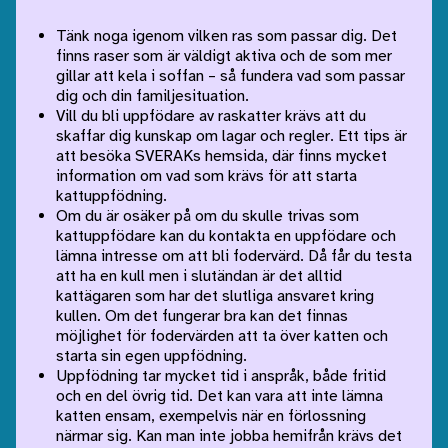
Tänk noga igenom vilken ras som passar dig. Det
finns raser som är väldigt aktiva och de som mer
gillar att kela i soffan – så fundera vad som passar
dig och din familjesituation.
Vill du bli uppfödare av raskatter krävs att du
skaffar dig kunskap om lagar och regler. Ett tips är
att besöka SVERAKs hemsida, där finns mycket
information om vad som krävs för att starta
kattuppfödning.
Om du är osäker på om du skulle trivas som
kattuppfödare kan du kontakta en uppfödare och
lämna intresse om att bli fodervärd. Då får du testa
att ha en kull men i slutändan är det alltid
kattägaren som har det slutliga ansvaret kring
kullen. Om det fungerar bra kan det finnas
möjlighet för fodervärden att ta över katten och
starta sin egen uppfödning.
Uppfödning tar mycket tid i anspråk, både fritid
och en del övrig tid. Det kan vara att inte lämna
katten ensam, exempelvis när en förlossning
närmar sig. Kan man inte jobba hemifrån krävs det