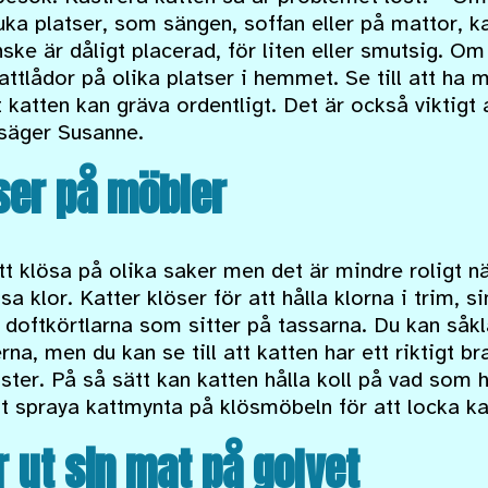
ka platser, som sängen, soffan eller på mattor, k
ke är dåligt placerad, för liten eller smutsig. Om
kattlådor på olika platser i hemmet. Se till att ha 
t katten kan gräva ordentligt. Det är också viktigt
 säger Susanne.
ser på möbler
tt klösa på olika saker men det är mindre roligt när
sa klor. Katter klöser för att hålla klorna i trim, 
 doftkörtlarna som sitter på tassarna. Du kan såkla
na, men du kan se till att katten har ett riktigt b
nster. På så sätt kan katten hålla koll på vad so
t spraya kattmynta på klösmöbeln för att locka kat
r ut sin mat på golvet