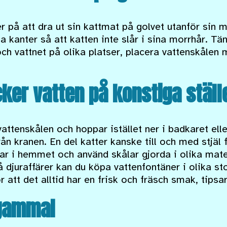
er på att dra ut sin kattmat på golvet utanför sin 
 kanter så att katten inte slår i sina morrhår. Tä
ch vattnet på olika platser, placera vattenskålen 
cker vatten på konstiga ställ
vattenskålen och hoppar istället ner i badkaret elle
från kranen. En del katter kanske till och med stjäl 
ålar i hemmet och använd skålar gjorda i olika mate
å djuraffärer kan du köpa vattenfontäner i olika st
r att det alltid har en frisk och fräsch smak, tipsa
 gammal