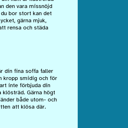
an den vara missnöjd
 du bor stort kan det
mycket, gärna mjuk,
 att rensa och städa
 din fina soffa faller
sin kropp smidig och för
rt inte förbjuda din
ra klösträd. Gärna högt
m händer både utom- och
ten att klösa där.