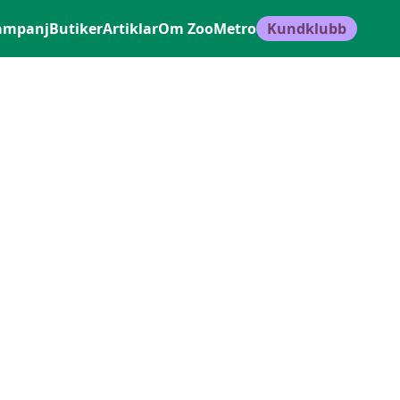
ampanj
Butiker
Artiklar
Om ZooMetro
Kundklubb