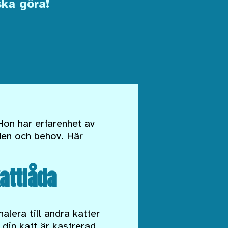
ka göra!
Hon har erfarenhet av
nden och behov. Här
kattlåda
alera till andra katter
din katt är kastrerad