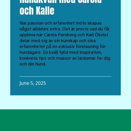
och Kalle
När passion och erfarenhet möts skapas
något alldeles extra. Det är precis vad du får
uppleva när Carola Forsberg och Karl Ökvist
delar med sig av sin kunskap och sina
erfarenheter på en exklusiv föreläsning för
hundägare. En kväll fylld med inspiration,
konkreta tips och massor av lärdomar för dig
och din hund.
June 5, 2025