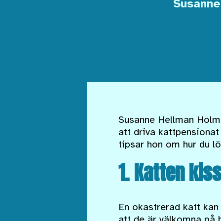
Susanne
Susanne Hellman Holmst
att driva kattpensionat
tipsar hon om hur du l
1. Katten kis
En okastrerad katt kan 
att de är välkomna på 