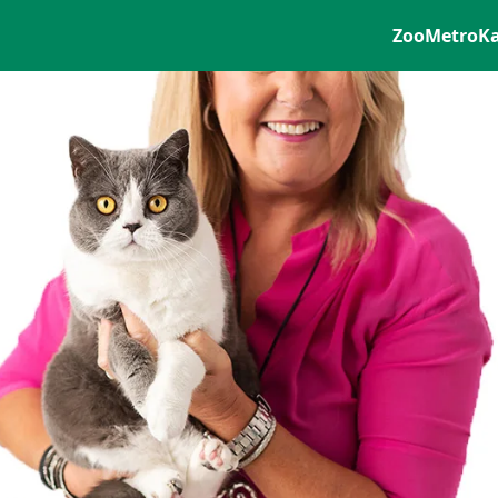
ZooMetro
K