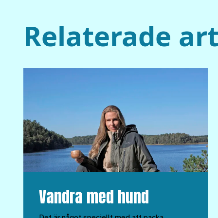
Relaterade art
Vandra med hund
Det är något speciellt med att packa