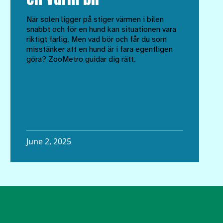
När solen ligger på stiger värmen i bilen
snabbt och för en hund kan situationen vara
riktigt farlig. Men vad bör och får du som
misstänker att en hund är i fara egentligen
göra? ZooMetro guidar dig rätt.
June 2, 2025