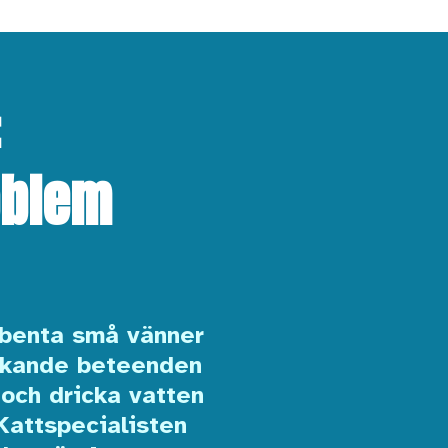
:
oblem
yrbenta små vänner
vvikande beteenden
 och dricka vatten
 Kattspecialisten