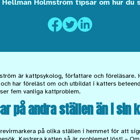
 Hellman Holmström tipsar om hur du s
röm är kattpsykolog, författare och föreläsare. 
 och har föreläst om och utbildat i katters betee
öser fem vanliga kattproblem.
sar på andra ställen än i sin 
revirmarkera på olika ställen i hemmet för att sign
besök. Kastrera katten så är problemet löst! – Om 