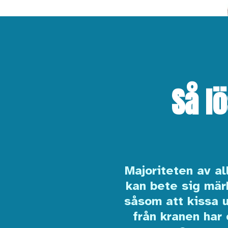
Så l
Majoriteten av al
kan bete sig märk
såsom att kissa u
från kranen har 