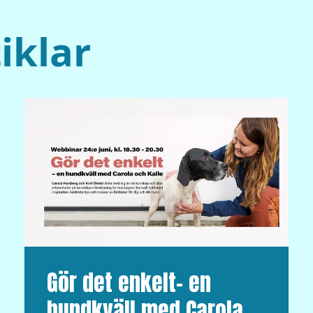
iklar
Gör det enkelt– en
hundkväll med Carola