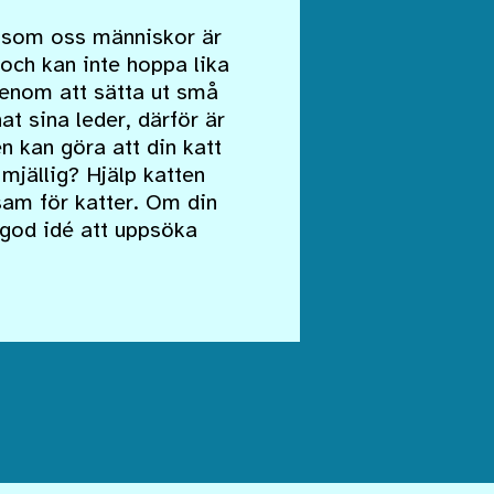
is som oss människor är
r och kan inte hoppa lika
genom att sätta ut små
t sina leder, därför är
n kan göra att din katt
h mjällig? Hjälp katten
am för katter. Om din
n god idé att uppsöka