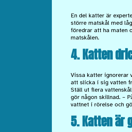
En del katter är expert
större matskål med låga
föredrar att ha maten o
matskålen.
4. Katten dri
Vissa katter ignorerar 
att slicka i sig vatten 
Ställ ut flera vattensk
gör någon skillnad. – P
vattnet i rörelse och gö
5. Katten är