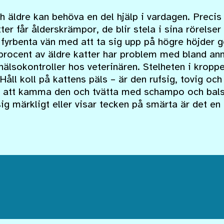
ch äldre kan behöva en del hjälp i vardagen. Prec
tter får ålderskrämpor, de blir stela i sina rörelse
n fyrbenta vän med att ta sig upp på högre höjder 
procent av äldre katter har problem med bland anna
 hälsokontroller hos veterinären. Stelheten i kroppe
. Håll koll på kattens päls – är den rufsig, tovig oc
att kamma den och tvätta med schampo och bals
sig märkligt eller visar tecken på smärta är det e