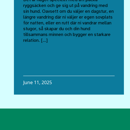
ryggsäcken och ge sig ut på vandring med
sin hund. Oavsett om du väljer en dagstur, en
längre vandring där ni väljer er egen sovplats
för natten, eller en rutt där ni vandrar mellan
stugor, så skapar du och din hund
tillsammans minnen och bygger en starkare
relation. […]
June 11, 2025