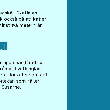
matskål. Skaffa en
nk också på att katter
minst två meter från
en
r upp i handfatet för
från ditt vattenglas.
rial för att se om det
orlekar, som håller
r Susanne.