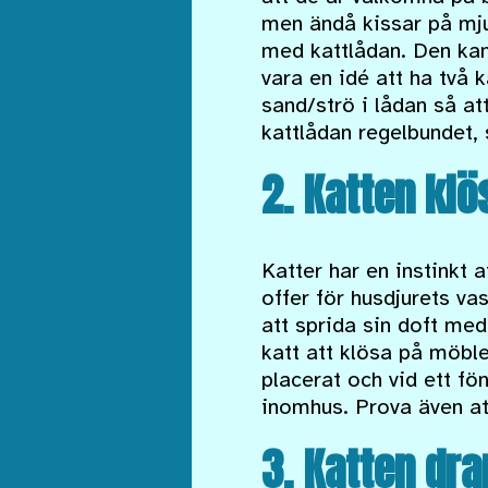
men ändå kissar på mju
med kattlådan. Den kans
vara en idé att ha två 
sand/strö i lådan så at
kattlådan regelbundet,
2. Katten klö
Katter har en instinkt a
offer för husdjurets vas
att sprida sin doft med
katt att klösa på möbler
placerat och vid ett fö
inomhus. Prova även at
3. Katten dra