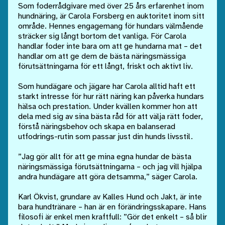
Som foderrådgivare med över 25 års erfaren­het inom
hundnäring, är Carola Forsberg en auktoritet inom sitt
område. Hennes enga­gemang för hundars välmående
sträcker sig långt bortom det vanliga. För Carola
handlar foder inte bara om att ge hundarna mat – det
handlar om att ge dem de bästa näringsmäs­siga
förutsättningarna för ett långt, friskt och aktivt liv.
Som hundägare och jägare har Carola alltid haft ett
starkt intresse för hur rätt näring kan påverka hundars
hälsa och prestation. Under kvällen kommer hon att
dela med sig av sina bästa råd för att välja rätt foder,
förstå närings­behov och skapa en balanserad
utfodrings-rutin som passar just din hunds livsstil.
”Jag gör allt för att ge mina egna hundar de bästa
näringsmässiga förutsättningarna – och jag vill hjälpa
andra hundägare att göra detsamma,” säger Carola.
Karl Ökvist, grundare av Kalles Hund och Jakt, är inte
bara hundtränare – han är en förändringsskapare. Hans
filosofi är enkel men kraftfull: ”Gör det enkelt – så blir