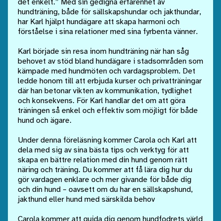
det enkelt.” Med sin gedigna erfarenhet av
hundträning, både för sällskapshundar och jakthundar,
har Karl hjälpt hundägare att skapa harmoni och
förståelse i sina relationer med sina fyrbenta vänner.
Karl började sin resa inom hundträning när han såg
behovet av stöd bland hundägare i stadsområden som
kämpade med hundmöten och vardagsproblem. Det
ledde honom till att erbjuda kurser och privatträningar
där han betonar vikten av kommunikation, tydlighet
och konsekvens. För Karl handlar det om att göra
träningen så enkel och effektiv som möjligt för både
hund och ägare.
Under denna föreläsning kommer Carola och Karl att
dela med sig av sina bästa tips och verktyg för att
skapa en bättre relation med din hund genom rätt
näring och träning. Du kommer att få lära dig hur du
gör vardagen enklare och mer givande för både dig
och din hund – oavsett om du har en sällskapshund,
jakthund eller hund med särskilda behov
Carola kommer att guida dig genom hundfodrets värld