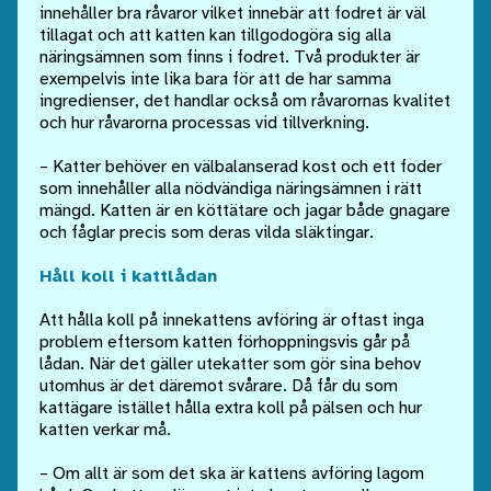
innehåller bra råvaror vilket innebär att fodret är väl
tillagat och att katten kan tillgodogöra sig alla
näringsämnen som finns i fodret. Två produkter är
exempelvis inte lika bara för att de har samma
ingredienser, det handlar också om råvarornas kvalitet
och hur råvarorna processas vid tillverkning.
– Katter behöver en välbalanserad kost och ett foder
som innehåller alla nödvändiga näringsämnen i rätt
mängd. Katten är en köttätare och jagar både gnagare
och fåglar precis som deras vilda släktingar.
Håll koll i kattlådan
Att hålla koll på innekattens avföring är oftast inga
problem eftersom katten förhoppningsvis går på
lådan. När det gäller utekatter som gör sina behov
utomhus är det däremot svårare. Då får du som
kattägare istället hålla extra koll på pälsen och hur
katten verkar må.
– Om allt är som det ska är kattens avföring lagom