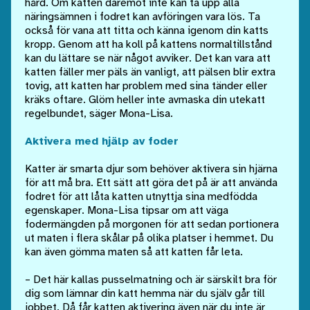
hård. Om katten däremot inte kan ta upp alla
näringsämnen i fodret kan avföringen vara lös. Ta
också för vana att titta och känna igenom din katts
kropp. Genom att ha koll på kattens normaltillstånd
kan du lättare se när något avviker. Det kan vara att
katten fäller mer päls än vanligt, att pälsen blir extra
tovig, att katten har problem med sina tänder eller
kräks oftare. Glöm heller inte avmaska din utekatt
regelbundet, säger Mona-Lisa.
Aktivera med hjälp av foder
Katter är smarta djur som behöver aktivera sin hjärna
för att må bra. Ett sätt att göra det på är att använda
fodret för att låta katten utnyttja sina medfödda
egenskaper. Mona-Lisa tipsar om att väga
fodermängden på morgonen för att sedan portionera
ut maten i flera skålar på olika platser i hemmet. Du
kan även gömma maten så att katten får leta.
– Det här kallas pusselmatning och är särskilt bra för
dig som lämnar din katt hemma när du själv går till
jobbet. Då får katten aktivering även när du inte är