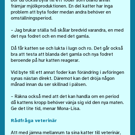
bör du också byta till ett foder som bland annat
främjar mjölkproduktionen. En del katter har inga
problem att byta foder medan andra behöver en
omställningsperiod.
– Jag brukar ställa två skålar bredvid varandra, en med
det nya fodret och en med det gamla.
Då får katten se och lukta i lugn och ro. Det går också
bra att testa att blanda det gamla och nya fodret
beroende på hur katten reagerar.
Vid byte till ett annat foder kan förändring i avföringen
synas nästan direkt. Däremot kan det dröja någon
månad innan du ser skillnad i pälsen.
– Räkna också med att det kan handla om en period
då kattens kropp behöver vänja sig vid den nya maten.
Ge det lite tid, menar Mona-Lisa.
Rådfråga veterinär
Att med jämna mellanrum ta sina katter till veterinär,