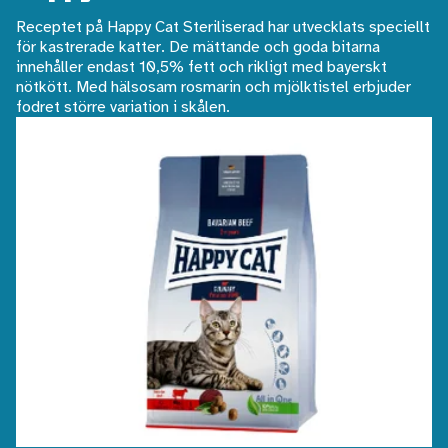
Receptet på Happy Cat Steriliserad har utvecklats speciellt
för kastrerade katter. De mättande och goda bitarna
innehåller endast 10,5% fett och rikligt med bayerskt
nötkött. Med hälsosam rosmarin och mjölktistel erbjuder
fodret större variation i skålen.