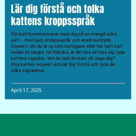
Lär dig förstå och tolka
kattens kroppsspråk
Din katt kommunicerar med dig på en mängd olika
sätt – med ljud, kroppsspråk och ansiktsuttryck.
Oavsett om du är ny som kattägare eller har haft katt
sedan en längre tid tillbaka, är det bra att lära sig tyda
kattens signaler. Vet du vad din katt vill säga dig?
Visa katten respekt och lär dig förstå och tyda de
olika signalerna.
April 17, 2025