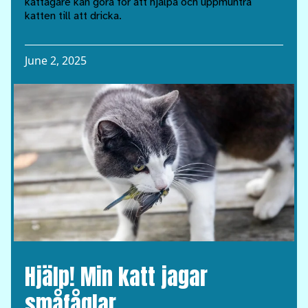
kattägare kan göra för att hjälpa och uppmuntra
katten till att dricka.
June 2, 2025
Hjälp! Min katt jagar
småfåglar