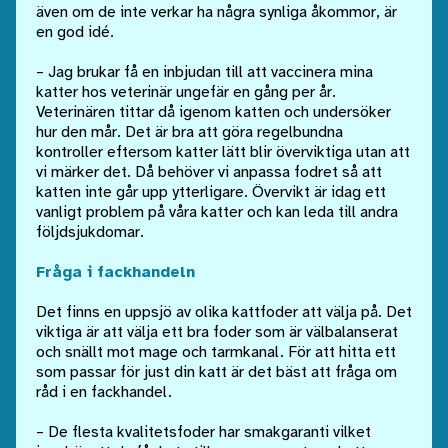
även om de inte verkar ha några synliga åkommor, är
en god idé.
– Jag brukar få en inbjudan till att vaccinera mina
katter hos veterinär ungefär en gång per år.
Veterinären tittar då igenom katten och undersöker
hur den mår. Det är bra att göra regelbundna
kontroller eftersom katter lätt blir överviktiga utan att
vi märker det. Då behöver vi anpassa fodret så att
katten inte går upp ytterligare. Övervikt är idag ett
vanligt problem på våra katter och kan leda till andra
följdsjukdomar.
Fråga i fackhandeln
Det finns en uppsjö av olika kattfoder att välja på. Det
viktiga är att välja ett bra foder som är välbalanserat
och snällt mot mage och tarmkanal. För att hitta ett
som passar för just din katt är det bäst att fråga om
råd i en fackhandel.
– De flesta kvalitetsfoder har smakgaranti vilket