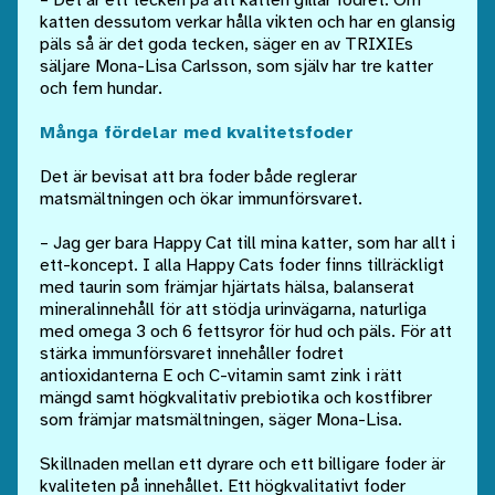
– Det är ett tecken på att katten gillar fodret. Om
katten dessutom verkar hålla vikten och har en glansig
päls så är det goda tecken, säger en av TRIXIEs
säljare Mona-Lisa Carlsson, som själv har tre katter
och fem hundar.
Många fördelar med kvalitetsfoder
Det är bevisat att bra foder både reglerar
matsmältningen och ökar immunförsvaret.
– Jag ger bara Happy Cat till mina katter, som har allt i
ett-koncept. I alla Happy Cats foder finns tillräckligt
med taurin som främjar hjärtats hälsa, balanserat
mineralinnehåll för att stödja urinvägarna, naturliga
med omega 3 och 6 fettsyror för hud och päls. För att
stärka immunförsvaret innehåller fodret
antioxidanterna E och C-vitamin samt zink i rätt
mängd samt högkvalitativ prebiotika och kostfibrer
som främjar matsmältningen, säger Mona-Lisa.
Skillnaden mellan ett dyrare och ett billigare foder är
kvaliteten på innehållet. Ett högkvalitativt foder