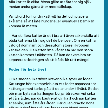
Alla katter är olika. Vissa gillar att äta för sig själv
medan andra gärna äter med sällskap.
Var lyhörd för hur din katt vill ha det och placera
skålarna så att inte hundar eller eventuella barn kan
komma åt maten.
– Har du flera katter är det bra att även säkerställa att
båda katterna får i sig det de behöver. Om en katt är
väldigt dominant och dessutom större i kroppen
kanske den lilla katten inte vågar äta när den stora
katten kommer i närheten. Då kan det vara bra att
separera utfodringen så att båda får rätt mängd.
Foder för hela livet
Olika skeden i kattlivet kräver olika typer av foder.
Kattungar bör exempelvis äta ett foder anpassat för
kattungar med tanke på att de är under tillväxt. Sedan
bör man byta när kattungen börjar bli vuxen vid cirka
ett års ålder, när du kastrerat din katt och när katten
är senior, runt åtta års ålder. Har du en dräktig hona