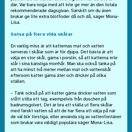
där. Var bara noga med att inte ge mer än den totala
rekommenderade dagsgivan. Särskilt om du även
brukar ge lite extra blötfoder då och då, säger Mona-
Lisa.
Satsa på flera vida skålar
En vanlig miss är att katternas mat och vatten
serveras i skålar som är för djupa. Det bästa är att
välja en stor skål, gärna i porslin, så att katterna inte
slår i sina känsliga morrhår. Man ska också tänka på
att ha minst två meter mellan mat och vattenskål
eftersom katter gärna äter och dricker på olika
ställen.
– Tänk också på att katter gärna dricker vatten som
stått stilla ett tag, exempelvis från duschen på
badrumsgolvet. Det är bra att ställa ut flera skålar
med färskt vatten så att de har flera att välja på när
de väl blir törstiga, eller använda sig av vattenfontäner
som brukar vara väldigt populära säger Mona-Lisa.