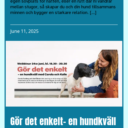
egen sovplats för natten, eller en rutt där ni vandrar
mellan stugor, så skapar du och din hund tillsammans
minnen och bygger en starkare relation. […]
June 11, 2025
Gör det enkelt– en hundkväll