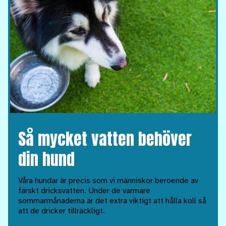
Så mycket vatten behöver
din hund
Våra hundar är precis som vi människor beroende av
färskt dricksvatten. Under de varmare
sommarmånaderna är det extra viktigt att hålla koll så
att de dricker tillräckligt.