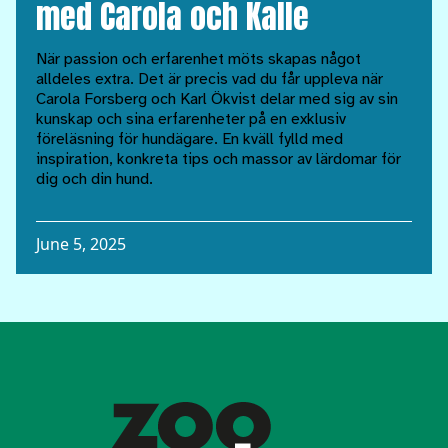
med Carola och Kalle
När passion och erfarenhet möts skapas något
alldeles extra. Det är precis vad du får uppleva när
Carola Forsberg och Karl Ökvist delar med sig av sin
kunskap och sina erfarenheter på en exklusiv
föreläsning för hundägare. En kväll fylld med
inspiration, konkreta tips och massor av lärdomar för
dig och din hund.
June 5, 2025