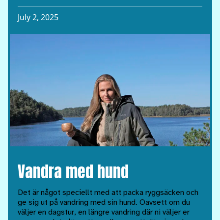
July 2, 2025
Vandra med hund
Det är något speciellt med att packa ryggsäcken och
ge sig ut på vandring med sin hund. Oavsett om du
väljer en dagstur, en längre vandring där ni väljer er