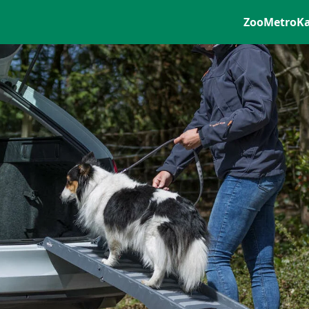
ZooMetro
K