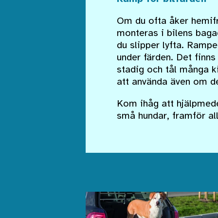
Om du ofta åker hemifr
monteras i bilens bag
du slipper lyfta. Rampen
under färden. Det finns
stadig och tål många k
att använda även om de 
Kom ihåg att hjälpmede
små hundar, framför all