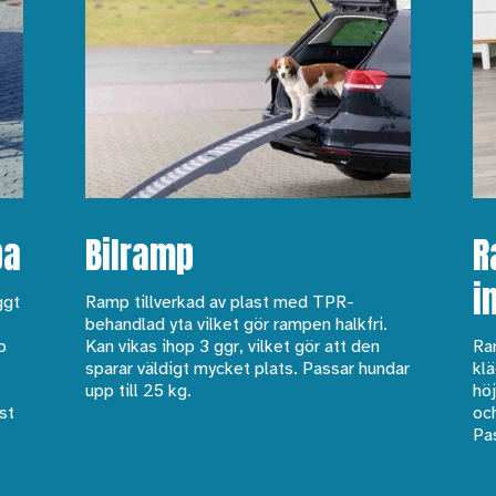
pa
Bilramp
R
i
ggt
Ramp tillverkad av plast med TPR-
behandlad yta vilket gör rampen halkfri.
p
Kan vikas ihop 3 ggr, vilket gör att den
Ra
sparar väldigt mycket plats. Passar hundar
klä
upp till 25 kg.
höj
st
och
Pas