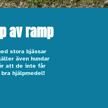
lp av ramp
med stora bjässar
äller även hundar
 att de inte får
s bra hjälpmedel!