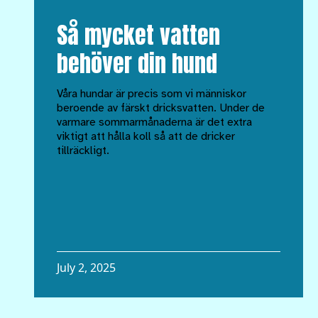
Så mycket vatten
behöver din hund
Våra hundar är precis som vi människor
beroende av färskt dricksvatten. Under de
varmare sommarmånaderna är det extra
viktigt att hålla koll så att de dricker
tillräckligt.
July 2, 2025