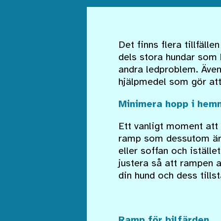
Det finns flera tillfäll
dels stora hundar som 
andra ledproblem. Även
hjälpmedel som gör att 
Minimera hopp i hem
Ett vanligt moment att
ramp som dessutom är f
eller soffan och iställ
justera så att rampen a
din hund och dess tills
Ramp för bilfärden