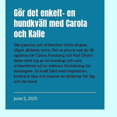
Gör det enkelt– en
hundkväll med Carola
och Kalle
När passion och erfarenhet möts skapas
något alldeles extra. Det är precis vad du får
uppleva när Carola Forsberg och Karl Ökvist
delar med sig av sin kunskap och sina
erfarenheter på en exklusiv föreläsning för
hundägare. En kväll fylld med inspiration,
konkreta tips och massor av lärdomar för dig
och din hund.
June 5, 2025