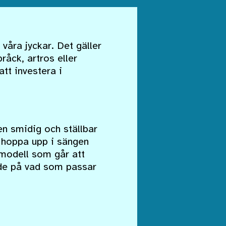
 våra jyckar. Det gäller
åck, artros eller
tt investera i
n smidig och ställbar
 hoppa upp i sängen
n modell som går att
ende på vad som passar