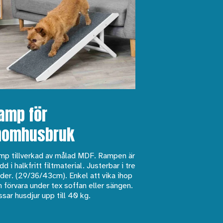
amp för
nomhusbruk
mp tillverkad av målad MDF. Rampen är
dd i halkfritt filtmaterial. Justerbar i tre
der. (29/36/43cm). Enkel att vika ihop
 förvara under tex soffan eller sängen.
sar husdjur upp till 40 kg.