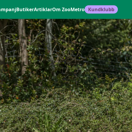
ampanj
Butiker
Artiklar
Om ZooMetro
Kundklubb