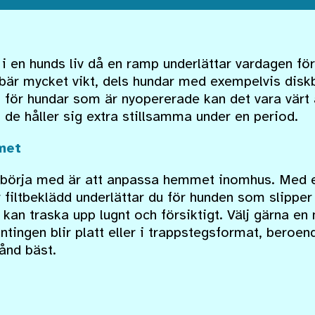
en i en hunds liv då en ramp underlättar vardagen för
bär mycket vikt, dels hundar med exempelvis diskbr
 för hundar som är nyopererade kan det vara värt a
de håller sig extra stillsamma under en period.
met
 börja med är att anpassa hemmet inomhus. Med e
iltbeklädd underlättar du för hunden som slipper
et kan traska upp lugnt och försiktigt. Välj gärna e
ntingen blir platt eller i trappstegsformat, bero
tånd bäst.