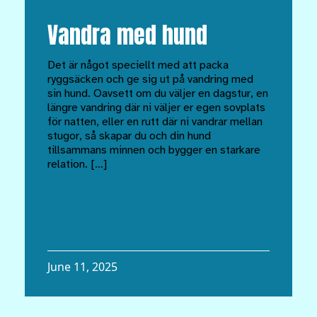
Vandra med hund
Det är något speciellt med att packa
ryggsäcken och ge sig ut på vandring med
sin hund. Oavsett om du väljer en dagstur, en
längre vandring där ni väljer er egen sovplats
för natten, eller en rutt där ni vandrar mellan
stugor, så skapar du och din hund
tillsammans minnen och bygger en starkare
relation. […]
June 11, 2025