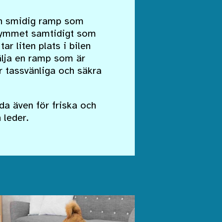
 en smidig ramp som
trymmet samtidigt som
ar liten plats i bilen
välja en ramp som är
r tassvänliga och säkra
a även för friska och
 leder.