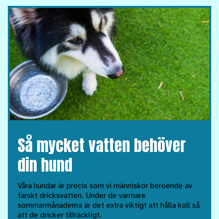
Så mycket vatten behöver
din hund
Våra hundar är precis som vi människor beroende av
färskt dricksvatten. Under de varmare
sommarmånaderna är det extra viktigt att hålla koll så
att de dricker tillräckligt.