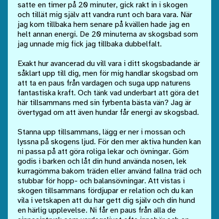
satte en timer på 20 minuter, gick rakt in i skogen
och tillät mig själv att vandra runt och bara vara. När
jag kom tillbaka hem senare på kvällen hade jag en
helt annan energi. De 20 minuterna av skogsbad som
jag unnade mig fick jag tillbaka dubbelfalt.
Exakt hur avancerad du vill vara i ditt skogsbadande är
såklart upp till dig, men för mig handlar skogsbad om
att ta en paus från vardagen och suga upp naturens
fantastiska kraft. Och tänk vad underbart att göra det
här tillsammans med sin fyrbenta bästa vän? Jag är
övertygad om att även hundar får energi av skogsbad.
Stanna upp tillsammans, lägg er ner i mossan och
lyssna på skogens ljud. För den mer aktiva hunden kan
ni passa på att göra roliga lekar och övningar. Göm
godis i barken och låt din hund använda nosen, lek
kurragömma bakom träden eller använd fallna träd och
stubbar för hopp- och balansövningar. Att vistas i
skogen tillsammans fördjupar er relation och du kan
vila i vetskapen att du har gett dig själv och din hund
en härlig upplevelse. Ni får en paus från alla de