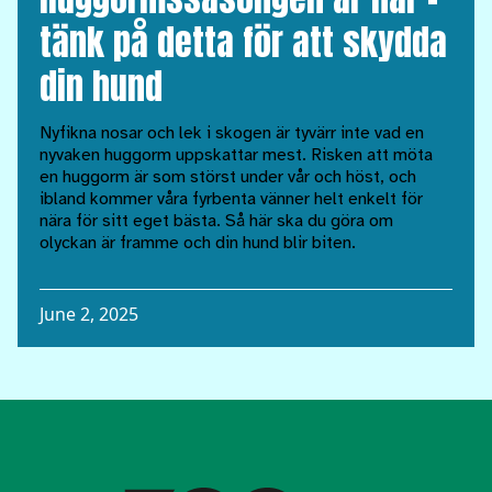
tänk på detta för att skydda
din hund
Nyfikna nosar och lek i skogen är tyvärr inte vad en
nyvaken huggorm uppskattar mest. Risken att möta
en huggorm är som störst under vår och höst, och
ibland kommer våra fyrbenta vänner helt enkelt för
nära för sitt eget bästa. Så här ska du göra om
olyckan är framme och din hund blir biten.
June 2, 2025