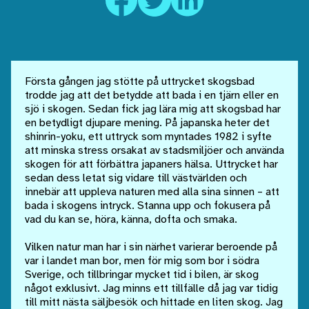
Första gången jag stötte på uttrycket skogsbad
trodde jag att det betydde att bada i en tjärn eller en
sjö i skogen. Sedan fick jag lära mig att skogsbad har
en betydligt djupare mening. På japanska heter det
shinrin-yoku, ett uttryck som myntades 1982 i syfte
att minska stress orsakat av stadsmiljöer och använda
skogen för att förbättra japaners hälsa. Uttrycket har
sedan dess letat sig vidare till västvärlden och
innebär att uppleva naturen med alla sina sinnen – att
bada i skogens intryck. Stanna upp och fokusera på
vad du kan se, höra, känna, dofta och smaka.
Vilken natur man har i sin närhet varierar beroende på
var i landet man bor, men för mig som bor i södra
Sverige, och tillbringar mycket tid i bilen, är skog
något exklusivt. Jag minns ett tillfälle då jag var tidig
till mitt nästa säljbesök och hittade en liten skog. Jag