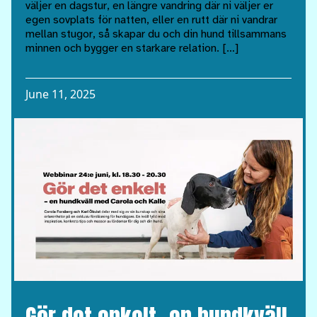
väljer en dagstur, en längre vandring där ni väljer er
egen sovplats för natten, eller en rutt där ni vandrar
mellan stugor, så skapar du och din hund tillsammans
minnen och bygger en starkare relation. […]
June 11, 2025