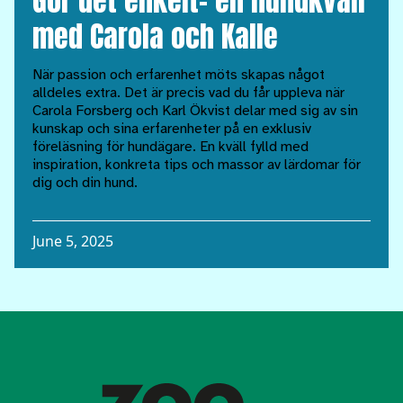
Gör det enkelt– en hundkväll
med Carola och Kalle
När passion och erfarenhet möts skapas något
alldeles extra. Det är precis vad du får uppleva när
Carola Forsberg och Karl Ökvist delar med sig av sin
kunskap och sina erfarenheter på en exklusiv
föreläsning för hundägare. En kväll fylld med
inspiration, konkreta tips och massor av lärdomar för
dig och din hund.
June 5, 2025