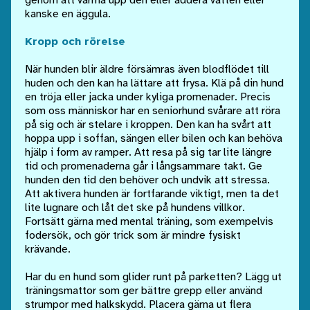
genom att värma upp den eller addera vatten eller
kanske en äggula.
Kropp och rörelse
När hunden blir äldre försämras även blodflödet till
huden och den kan ha lättare att frysa. Klä på din hund
en tröja eller jacka under kyliga promenader. Precis
som oss människor har en seniorhund svårare att röra
på sig och är stelare i kroppen. Den kan ha svårt att
hoppa upp i soffan, sängen eller bilen och kan behöva
hjälp i form av ramper. Att resa på sig tar lite längre
tid och promenaderna går i långsammare takt. Ge
hunden den tid den behöver och undvik att stressa.
Att aktivera hunden är fortfarande viktigt, men ta det
lite lugnare och låt det ske på hundens villkor.
Fortsätt gärna med mental träning, som exempelvis
fodersök, och gör trick som är mindre fysiskt
krävande.
Har du en hund som glider runt på parketten? Lägg ut
träningsmattor som ger bättre grepp eller använd
strumpor med halkskydd. Placera gärna ut flera