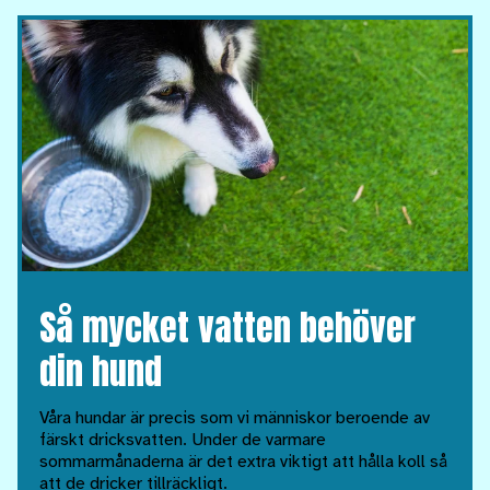
Så mycket vatten behöver
din hund
Våra hundar är precis som vi människor beroende av
färskt dricksvatten. Under de varmare
sommarmånaderna är det extra viktigt att hålla koll så
att de dricker tillräckligt.