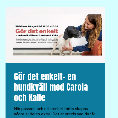
Gör det enkelt– en
hundkväll med Carola
och Kalle
När passion och erfarenhet möts skapas
något alldeles extra. Det är precis vad du får