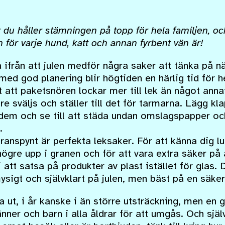
 du håller stämningen på topp för hela familjen, 
för varje hund, katt och annan fyrbent vän är!
ifrån att julen medför några saker att tänka på nä
 med god planering blir högtiden en härlig tid för 
 att paketsnören lockar mer till lek än något annat
öre sväljs och ställer till det för tarmarna. Lägg k
dem och se till att städa undan omslagspapper och
.
ranspynt är perfekta leksaker. För att känna dig lu
gre upp i granen och för att vara extra säker på a
i att satsa på produkter av plast istället för glas
mysigt och självklart på julen, men bäst på en säker
ika ut, i år kanske i än större utsträckning, men 
änner och barn i alla åldrar för att umgås. Och sjä