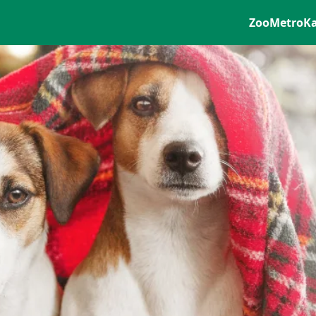
ZooMetro
K