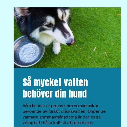
Så mycket vatten
behöver din hund
Våra hundar är precis som vi människor
beroende av färskt dricksvatten. Under de
varmare sommarmånaderna är det extra
viktigt att hålla koll så att de dricker