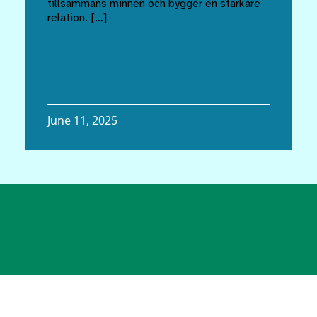
tillsammans minnen och bygger en starkare
relation. […]
June 11, 2025