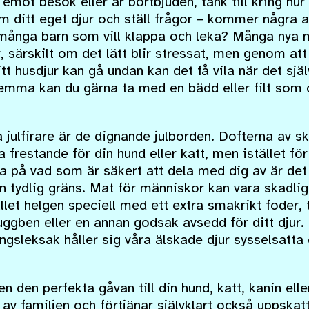
 emot besök eller är bortbjuden, tänk till kring hu
 ditt eget djur och ställ frågor – kommer några a
 många barn som vill klappa och leka? Många nya 
r, särskilt om det lätt blir stressat, men genom att
t husdjur kan gå undan kan det få vila när det själv
mma kan du gärna ta med en bädd eller filt som di
julfirare är de dignande julborden. Dofterna av ski
 frestande för din hund eller katt, men istället för
a på vad som är säkert att dela med dig av är det
 en tydlig gräns. Mat för människor kan vara skadlig
llet helgen speciell med ett extra smakrikt foder
tuggben eller en annan godsak avsedd för ditt djur
ringsleksak håller sig våra älskade djur sysselsatt
n den perfekta gåvan till din hund, katt, kanin elle
 av familjen och förtjänar självklart också uppskatt