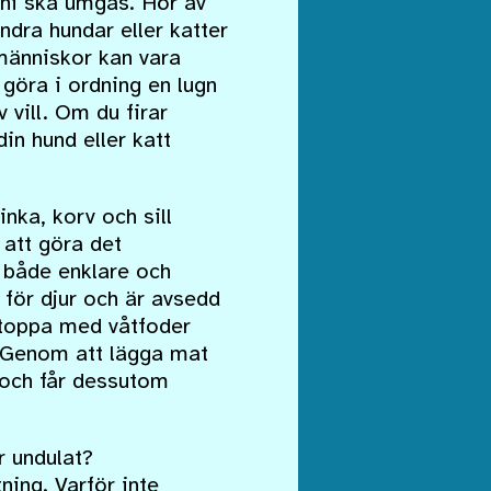
r ni ska umgås. Hör av
ndra hundar eller katter
människor kan vara
 göra i ordning en lugn
 vill. Om du firar
n hund eller katt
nka, korv och sill
 att göra det
 både enklare och
 för djur och är avsedd
, toppa med våtfoder
. Genom att lägga mat
a och får dessutom
r undulat?
ning. Varför inte