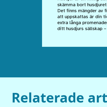
skämma bort husdjuret 
Det finns mängder av f
att uppskattas är din t
extra långa promenader
ditt husdjurs sällskap 
Relaterade art