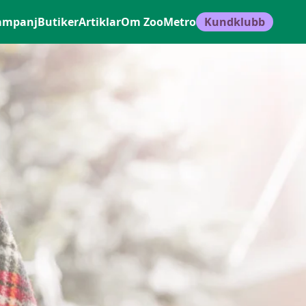
ampanj
Butiker
Artiklar
Om ZooMetro
Kundklubb