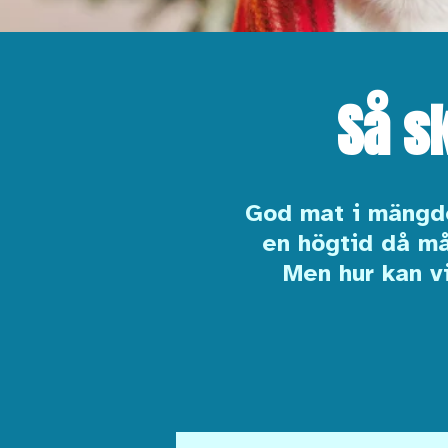
Så s
God mat i mängde
en högtid då mån
Men hur kan vi