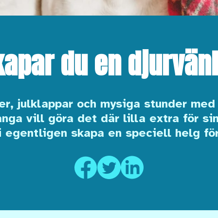
kapar du en djurvänli
r, julklappar och mysiga stunder med f
ga vill göra det där lilla extra för si
 egentligen skapa en speciell helg fö