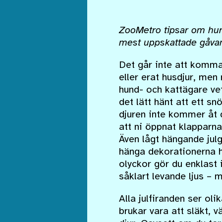
ZooMetro tipsar om hur
mest uppskattade gåvan 
Det går inte att komma 
eller erat husdjur, men
hund- och kattägare vet
det lätt hänt att ett sn
djuren inte kommer åt 
att ni öppnat klapparna
Även lågt hängande julg
hänga dekorationerna hö
olyckor gör du enklast 
såklart levande ljus – 
Alla julfiranden ser ol
brukar vara att släkt, v