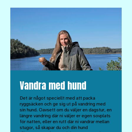
Vandra med hund
Det är något speciellt med att packa
ryggsäcken och ge sig ut på vandring med
sin hund. Oavsett om du väljer en dagstur, en
längre vandring där ni väljer er egen sovplats
för natten, eller en rutt där ni vandrar mellan
stugor, så skapar du och din hund