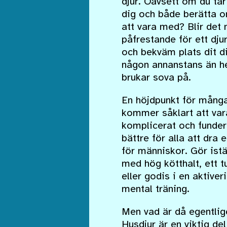
djur. Oavsett om du tar
dig och både berätta om
att vara med? Blir det
påfrestande för ett dju
och bekväm plats dit dit
någon annanstans än he
brukar sova på.
En höjdpunkt för många 
kommer såklart att vara
komplicerat och funder
bättre för alla att dra
för människor. Gör istä
med hög kötthalt, ett 
eller godis i en aktive
mental träning.
Men vad är då egentlige
Husdjur är en viktig del