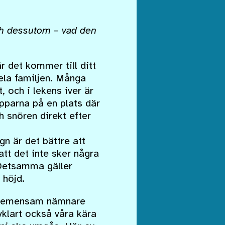
och dessutom – vad den
r det kommer till ditt
hela familjen. Många
, och i lekens iver är
lapparna på en plats där
 snören direkt efter
gn är det bättre att
tt det inte sker några
. Detsamma gäller
 höjd.
en gemensam nämnare
lvklart också våra kära