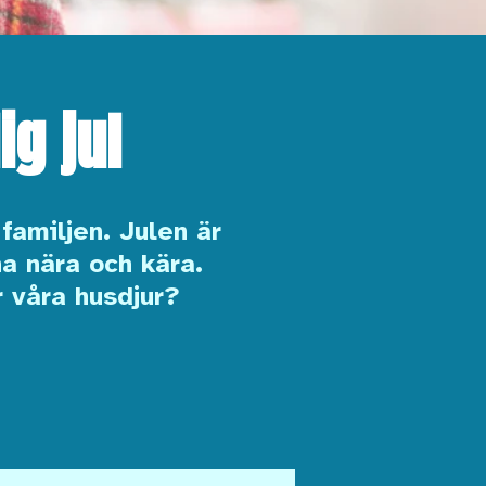
g jul
amiljen. Julen är
na nära och kära.
r våra husdjur?