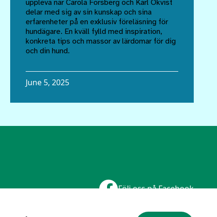
uppleva när Carola Forsberg och Karl Ökvist
delar med sig av sin kunskap och sina
erfarenheter på en exklusiv föreläsning för
hundägare. En kväll fylld med inspiration,
konkreta tips och massor av lärdomar för dig
och din hund.
June 5, 2025
Följ oss på Facebook