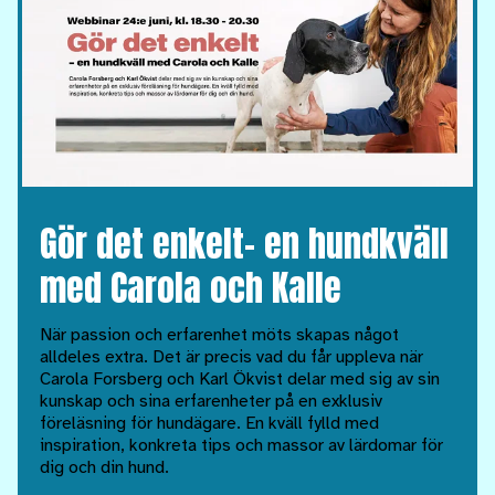
Gör det enkelt– en hundkväll
med Carola och Kalle
När passion och erfarenhet möts skapas något
alldeles extra. Det är precis vad du får uppleva när
Carola Forsberg och Karl Ökvist delar med sig av sin
kunskap och sina erfarenheter på en exklusiv
föreläsning för hundägare. En kväll fylld med
inspiration, konkreta tips och massor av lärdomar för
dig och din hund.