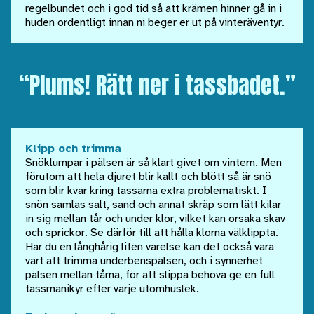
regelbundet och i god tid så att krämen hinner gå in i
huden ordentligt innan ni beger er ut på vinteräventyr.
“Plums! Rätt ner i tassbadet.”
Klipp och trimma
Snöklumpar i pälsen är så klart givet om vintern. Men
förutom att hela djuret blir kallt och blött så är snö
som blir kvar kring tassarna extra problematiskt. I
snön samlas salt, sand och annat skräp som lätt kilar
in sig mellan tår och under klor, vilket kan orsaka skav
och sprickor. Se därför till att hålla klorna välklippta.
Har du en långhårig liten varelse kan det också vara
värt att trimma underbenspälsen, och i synnerhet
pälsen mellan tårna, för att slippa behöva ge en full
tassmanikyr efter varje utomhuslek.