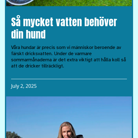
Så mycket vatten behöver
din hund
Våra hundar är precis som vi människor beroende av
färskt dricksvatten. Under de varmare
sommarmånaderna är det extra viktigt att hålla koll så
att de dricker tillräckligt.
July 2, 2025