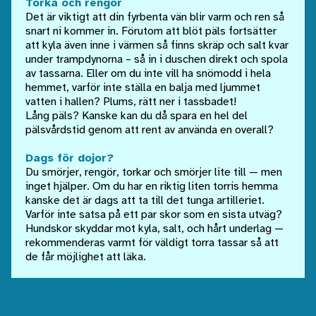
Torka och rengör
Det är viktigt att din fyrbenta vän blir varm och ren så
snart ni kommer in. Förutom att blöt päls fortsätter
att kyla även inne i värmen så finns skräp och salt kvar
under trampdynorna – så in i duschen direkt och spola
av tassarna. Eller om du inte vill ha snömodd i hela
hemmet, varför inte ställa en balja med ljummet
vatten i hallen? Plums, rätt ner i tassbadet!
Lång päls? Kanske kan du då spara en hel del
pälsvårdstid genom att rent av använda en overall?
Dags för dojor?
Du smörjer, rengör, torkar och smörjer lite till — men
inget hjälper. Om du har en riktig liten torris hemma
kanske det är dags att ta till det tunga artilleriet.
Varför inte satsa på ett par skor som en sista utväg?
Hundskor skyddar mot kyla, salt, och hårt underlag —
rekommenderas varmt för väldigt torra tassar så att
de får möjlighet att läka.