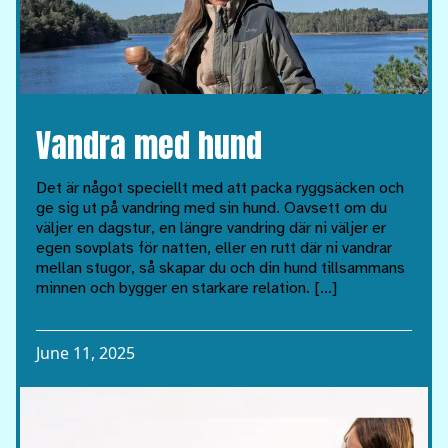
Vandra med hund
Det är något speciellt med att packa ryggsäcken och
ge sig ut på vandring med sin hund. Oavsett om du
väljer en dagstur, en längre vandring där ni väljer er
egen sovplats för natten, eller en rutt där ni vandrar
mellan stugor, så skapar du och din hund tillsammans
minnen och bygger en starkare relation. […]
June 11, 2025