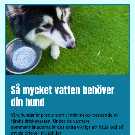
Så mycket vatten behöver
din hund
Våra hundar är precis som vi människor beroende av
färskt dricksvatten. Under de varmare
sommarmånaderna är det extra viktigt att hålla koll så
att de dricker tillräckligt.