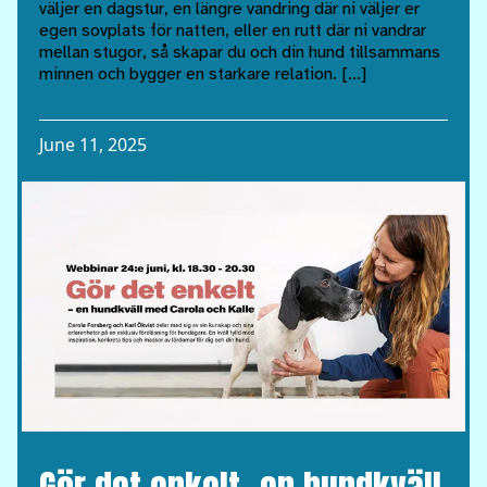
väljer en dagstur, en längre vandring där ni väljer er
egen sovplats för natten, eller en rutt där ni vandrar
mellan stugor, så skapar du och din hund tillsammans
minnen och bygger en starkare relation. […]
June 11, 2025