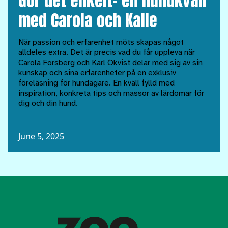
Gör det enkelt– en hundkväll
med Carola och Kalle
När passion och erfarenhet möts skapas något
alldeles extra. Det är precis vad du får uppleva när
Carola Forsberg och Karl Ökvist delar med sig av sin
kunskap och sina erfarenheter på en exklusiv
föreläsning för hundägare. En kväll fylld med
inspiration, konkreta tips och massor av lärdomar för
dig och din hund.
June 5, 2025