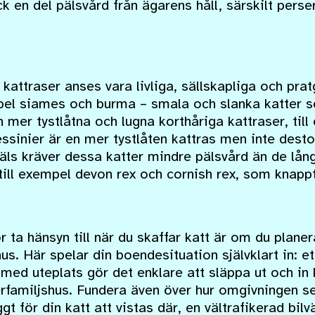
k en del pälsvård från ägarens håll, särskilt per
kattraser anses vara livliga, sällskapliga och prat
mpel siames och burma – smala och slanka katter so
n mer tystlåtna och lugna korthåriga kattraser, till
ssinier är en mer tystlåten kattras men inte dest
äls kräver dessa katter mindre pälsvård än de lån
till exempel devon rex och cornish rex, som knappt 
 ta hänsyn till när du skaffar katt är om du planer
us. Här spelar din boendesituation självklart in: 
 med uteplats gör det enklare att släppa ut och in
erfamiljshus. Fundera även över hur omgivningen se
gt för din katt att vistas där, en vältrafikerad bil