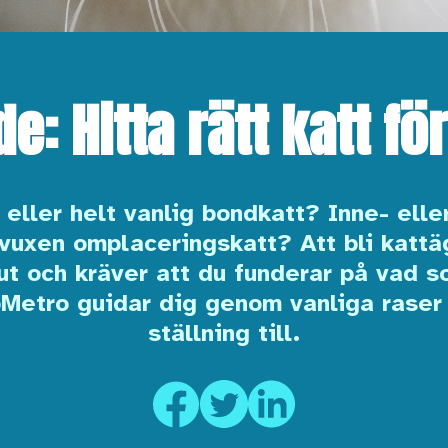
e: Hitta rätt katt fö
eller helt vanlig bondkatt? Inne- elle
 vuxen omplaceringskatt? Att bli kattä
ut och kräver att du funderar på vad s
ooMetro guidar dig genom vanliga raser 
ställning till.