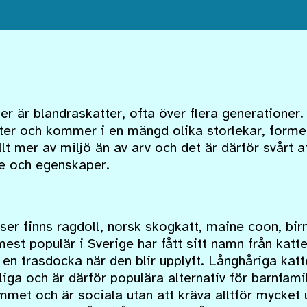
ter är blandraskatter, ofta över flera generationer
tter och kommer i en mängd olika storlekar, forme
lt mer av miljö än av arv och det är därför svårt 
e och egenskaper.
ser finns ragdoll, norsk skogkatt, maine coon, bi
est populär i Sverige har fått sitt namn från katte
en trasdocka när den blir upplyft. Långhåriga katt
liga och är därför populära alternativ för barnfamil
mmet och är sociala utan att kräva alltför mycke