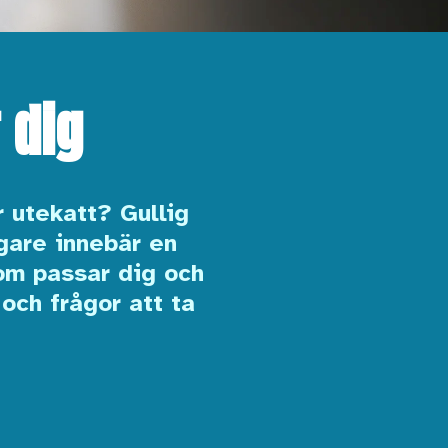
r dig
r utekatt? Gullig
gare innebär en
om passar dig och
och frågor att ta