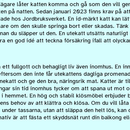
attägare låter katten komma och gå som den vill g
en på natten. Sedan januari 2023 finns krav på att
ade hos Jordbruksverket. En id-märkt katt kan lät
are om den skulle springa bort eller skadas. Tänk
nan du släpper ut den. En utekatt utsätts naturligt 
ra en god idé att teckna försäkring ifall att olyck
a ett fullgott och behagligt liv även inomhus. En i
tersom den inte får utekattens dagliga promenader
ekatt och ge den bra, näringsrik mat. Katter är till
ingar sin tid inomhus tycker om att spana ut mot 
er i hemmet. En hög och stabil klösmöbel erbjuder 
tens behov av att klättra och klösa. Om du vill låta
under tassarna, utan att släppa den helt lös, kan 
nativ är att fästa ett skyddsnät runt din balkong ell