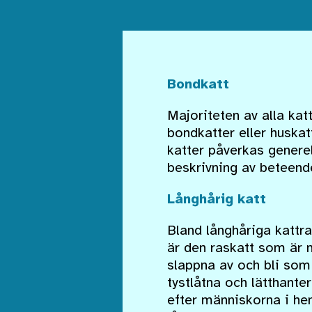
Bondkatt
Majoriteten av alla kat
bondkatter eller huska
katter påverkas generel
beskrivning av beteend
Långhårig katt
Bland långhåriga kattra
är den raskatt som är m
slappna av och bli som 
tystlåtna och lätthanter
efter människorna i he