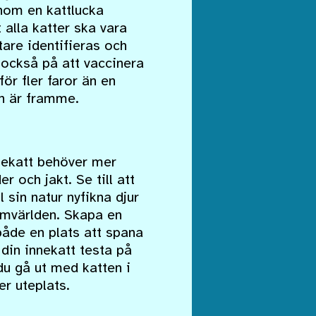
enom en kattlucka
 alla katter ska vara
tare identifieras och
 också på att vaccinera
för fler faror än en
an är framme.
nnekatt behöver mer
 och jakt. Se till att
 sin natur nyfikna djur
omvärlden. Skapa en
både en plats att spana
 din innekatt testa på
du gå ut med katten i
er uteplats.