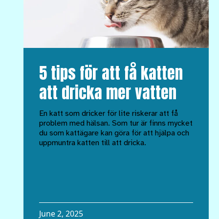
5 tips för att få katten
att dricka mer vatten
En katt som dricker för lite riskerar att få
problem med hälsan. Som tur är finns mycket
du som kattägare kan göra för att hjälpa och
uppmuntra katten till att dricka.
June 2, 2025