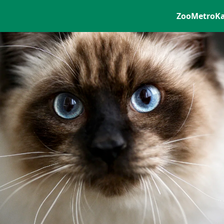
ZooMetro
K