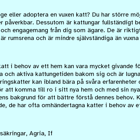
ge eller adoptera en vuxen katt? Du har större mö
r påverkbar. Dessutom är kattungar fullständigt 
och engagemang från dig som ägare. De är riktigt 
 är rumsrena och är mindre självständiga än vuxna 
katt i behov av ett hem kan vara mycket givande f
va och aktiva kattungetiden bakom sig och är lugn
ringskatter kan ibland bära på svåra erfarenheter
 att komma till ro i sitt nya hem och med sin nya
ns bakgrund för att bättre förstå dennes behov. 
de, de har ofta omhändertagna katter i behov av et
säkringar, Agria, If