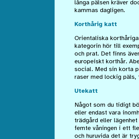
långa pälsen kräver doc
kammas dagligen.
Korthårig katt
Orientaliska korthåriga 
kategorin hör till exe
och prat. Det finns äve
europeiskt korthår. Abe
social. Med sin korta p
raser med lockig päls, 
Utekatt
Något som du tidigt bör
eller endast vara inomh
trädgård eller lägenhet
femte våningen i ett fl
och huruvida det är tryg