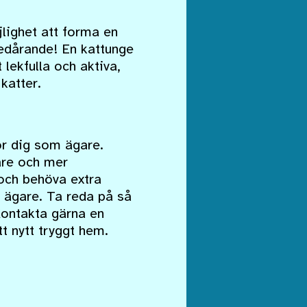
jlighet att forma en
bedårande! En kattunge
lekfulla och aktiva,
katter.
ör dig som ägare.
are och mer
 och behöva extra
 ägare. Ta reda på så
Kontakta gärna en
t nytt tryggt hem.