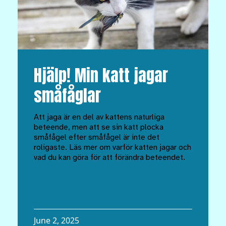
Hjälp! Min katt jagar
småfåglar
Att jaga är en del av kattens naturliga
beteende, men att se sin katt plocka
småfågel efter småfågel är inte det
roligaste. Läs mer om varför katten jagar och
vad du kan göra för att förändra beteendet.
June 2, 2025