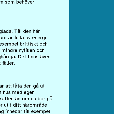
sern som behöver
glada. Till den här
m är fulla av energi
 exempel brittiskt och
o mindre nyfiken och
ghåriga. Det finns även
fäller.
ar att låta den gå ut
ett hus med egen
 katten än om du bor på
r ut i ditt närområde
väg innebär till exempel