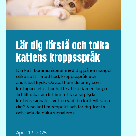
Lär dig förstå och tolka
kattens kroppsspråk
Din katt kommunicerar med dig på en mängd
olika sätt – med ljud, kroppsspråk och
ansiktsuttryck. Oavsett om du är ny som
kattägare eller har haft katt sedan en längre
tid tillbaka, är det bra att lära sig tyda
kattens signaler. Vet du vad din katt vill säga
dig? Visa katten respekt och lär dig förstå
och tyda de olika signalerna.
April 17, 2025