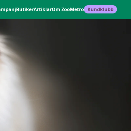
ampanj
Butiker
Artiklar
Om ZooMetro
Kundklubb