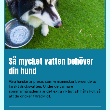
Så mycket vatten behöver
din hund
Våra hundar är precis som vi människor beroende av
färskt dricksvatten. Under de varmare
sommarmånaderna är det extra viktigt att hålla koll så
att de dricker tillräckligt.