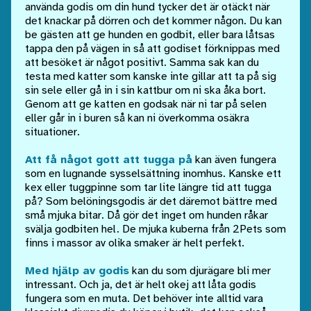
använda godis om din hund tycker det är otäckt när
det knackar på dörren och det kommer någon. Du kan
be gästen att ge hunden en godbit, eller bara låtsas
tappa den på vägen in så att godiset förknippas med
att besöket är något positivt. Samma sak kan du
testa med katter som kanske inte gillar att ta på sig
sin sele eller gå in i sin kattbur om ni ska åka bort.
Genom att ge katten en godsak när ni tar på selen
eller går in i buren så kan ni överkomma osäkra
situationer.
Att få något gott att tugga på
kan även fungera
som en lugnande sysselsättning inomhus. Kanske ett
kex eller tuggpinne som tar lite längre tid att tugga
på? Som belöningsgodis är det däremot bättre med
små mjuka bitar. Då gör det inget om hunden råkar
svälja godbiten hel. De mjuka kuberna från 2Pets som
finns i massor av olika smaker är helt perfekt.
Med hjälp av godis
kan du som djurägare bli mer
intressant. Och ja, det är helt okej att låta godis
fungera som en muta.
Det behöver inte alltid vara