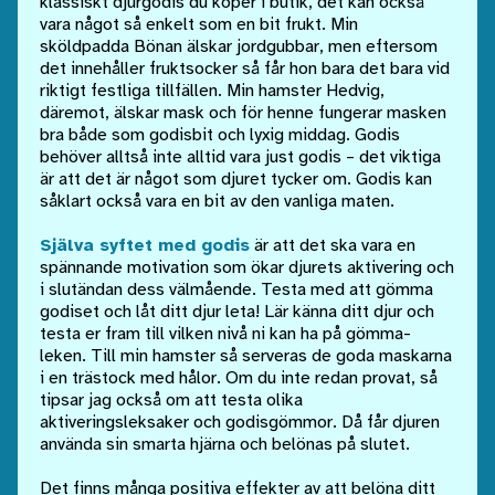
klassiskt djurgodis du köper i butik, det kan också
vara något så enkelt som en bit frukt. Min
sköldpadda Bönan älskar jordgubbar, men eftersom
det innehåller fruktsocker så får hon bara det bara vid
riktigt festliga tillfällen. Min hamster Hedvig,
däremot, älskar mask och för henne fungerar masken
bra både som godisbit och lyxig middag. Godis
behöver alltså inte alltid vara just godis – det viktiga
är att det är något som djuret tycker om. Godis kan
såklart också vara en bit av den vanliga maten.
Själva syftet med godis
är att det ska vara en
spännande motivation som ökar djurets aktivering och
i slutändan dess välmående. Testa med att gömma
godiset och låt ditt djur leta! Lär känna ditt djur och
testa er fram till vilken nivå ni kan ha på gömma-
leken. Till min hamster så serveras de goda maskarna
i en trästock med hålor. Om du inte redan provat, så
tipsar jag också om att testa olika
aktiveringsleksaker och godisgömmor. Då får djuren
använda sin smarta hjärna och belönas på slutet.
Det finns många positiva effekter av att belöna ditt