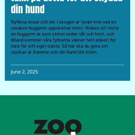
din hund
Nyfikna nosar och lek i skogen är tyvärr inte vad en
nyvaken huggorm uppskattar mest. Risken att möta
en huggorm är som störst under vår och höst, och
ibland kommer våra fyrbenta vänner helt enkelt för
nära för sitt eget bästa. Så här ska du göra om
olyckan är framme och din hund blir biten.
June 2, 2025