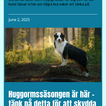
hund tipsar vi här om några bra saker att tänka på.
June 2, 2025
Huggormssäsongen är här –
tänk på detta för att skydda