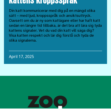
kattens kroppsspråk
Din katt kommunicerar med dig på en mängd olika
sätt – med ljud, kroppsspråk och ansiktsuttryck.
Oavsett om du är ny som kattägare eller har haft katt
sedan en längre tid tillbaka, är det bra att lära sig tyda
kattens signaler. Vet du vad din katt vill säga dig?
Visa katten respekt och lär dig förstå och tyda de
olika signalerna.
April 17, 2025