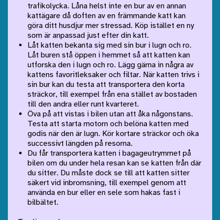
trafikolycka. Låna helst inte en bur av en annan
kattägare då doften av en främmande katt kan
göra ditt husdjur mer stressad. Köp istället en ny
som är anpassad just efter din katt.
Låt katten bekanta sig med sin bur i lugn och ro.
Låt buren stå öppen i hemmet så att katten kan
utforska den i lugn och ro. Lägg gärna in några av
kattens favoritleksaker och filtar. När katten trivs i
sin bur kan du testa att transportera den korta
sträckor, till exempel från ena stället av bostaden
till den andra eller runt kvarteret.
Öva på att vistas i bilen utan att åka någonstans.
Testa att starta motorn och belöna katten med
godis när den är lugn. Kör kortare sträckor och öka
successivt längden på resorna.
Du får transportera katten i bagageutrymmet på
bilen om du under hela resan kan se katten från där
du sitter. Du måste dock se till att katten sitter
säkert vid inbromsning, till exempel genom att
använda en bur eller en sele som hakas fast i
bilbältet.