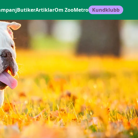
ampanj
Butiker
Artiklar
Om ZooMetro
Kundklubb