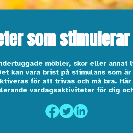
teter som stimulerar
ndertuggade möbler, skor eller annat l
t kan vara brist på stimulans som är 
tiveras för att trivas och må bra. Här 
ulerande vardagsaktiviteter för dig och