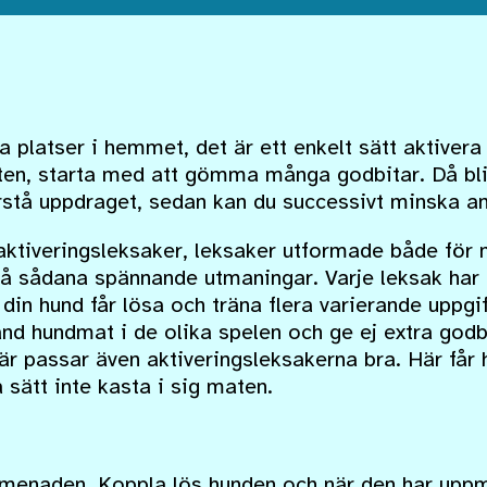
 platser i hemmet, det är ett enkelt sätt aktivera
eten, starta med att gömma många godbitar. Då bli
örstå uppdraget, sedan kan du successivt minska an
aktiveringsleksaker, leksaker utformade både för 
å sådana spännande utmaningar. Varje leksak har o
 din hund får lösa och träna flera varierande uppgi
nd hundmat i de olika spelen och ge ej extra godb
r passar även aktiveringsleksakerna bra. Här får h
 sätt inte kasta i sig maten.
omenaden. Koppla lös hunden och när den har upp