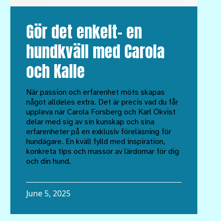
Gör det enkelt– en
hundkväll med Carola
och Kalle
När passion och erfarenhet möts skapas
något alldeles extra. Det är precis vad du får
uppleva när Carola Forsberg och Karl Ökvist
delar med sig av sin kunskap och sina
erfarenheter på en exklusiv föreläsning för
hundägare. En kväll fylld med inspiration,
konkreta tips och massor av lärdomar för dig
och din hund.
June 5, 2025