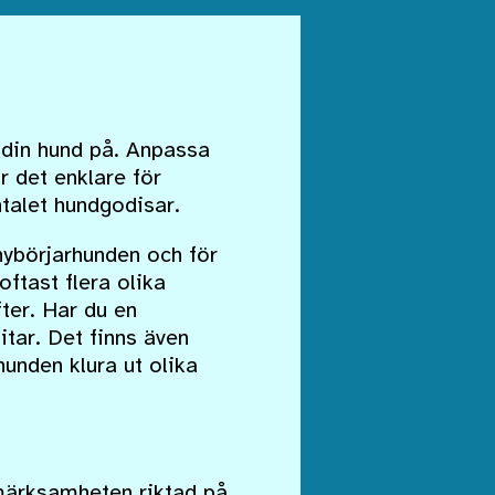
 din hund på. Anpassa
r det enklare för
talet hundgodisar.
nybörjarhunden och för
ftast flera olika
fter. Har du en
itar. Det finns även
unden klura ut olika
märksamheten riktad på