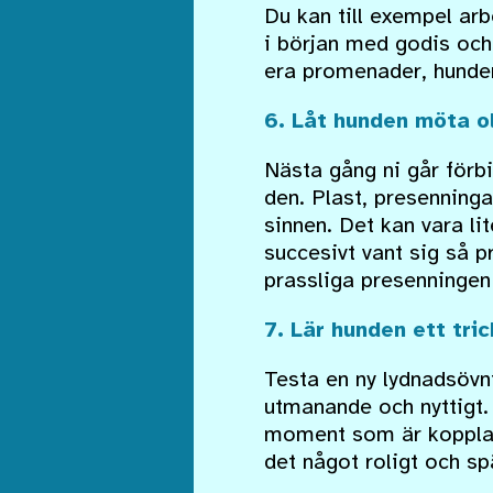
Du kan till exempel ar
i början med godis och
era promenader, hunden
6. Låt hunden möta ol
Nästa gång ni går förb
den. Plast, presenninga
sinnen. Det kan vara lit
succesivt vant sig så p
prassliga presenningen
7. Lär hunden ett tric
Testa en ny lydnadsövnin
utmanande och nyttigt. 
moment som är kopplat 
det något roligt och sp