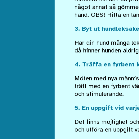
något annat så gömmer d
hand. OBS! Hitta en läm
3. Byt ut hundleksak
Har din hund många lek
då hinner hunden aldrig
4. Träffa en fyrbent
Möten med nya människo
träff med en fyrbent vä
och stimulerande.
5. En uppgift vid var
Det finns möjlighet och
och utföra en uppgift v