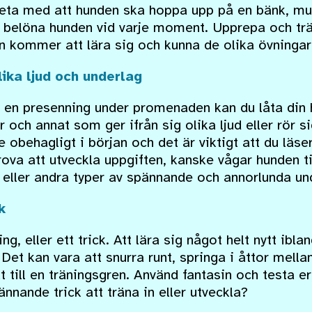
beta med att hunden ska hoppa upp på en bänk, mur
 belöna hunden vid varje moment. Upprepa och trä
 kommer att lära sig och kunna de olika övningar
ika ljud och underlag
i en presenning under promenaden kan du låta din
r och annat som ger ifrån sig olika ljud eller rör 
e obehagligt i början och det är viktigt att du läse
rova att utveckla uppgiften, kanske vågar hunden ti
 eller andra typer av spännande och annorlunda un
k
g, eller ett trick. Att lära sig något helt nytt iblan
Det kan vara att snurra runt, springa i åttor mella
till en träningsgren. Använd fantasin och testa er
ännande trick att träna in eller utveckla?