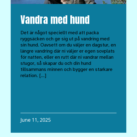
Vandra med hund
Det är något speciellt med att packa
ryggsäcken och ge sig ut på vandring med
sin hund. Oavsett om du väljer en dagstur, en
längre vandring där ni väljer er egen sovplats
för natten, eller en rutt där ni vandrar mellan
stugor, så skapar du och din hund
tillsammans minnen och bygger en starkare
relation. […]
June 11, 2025