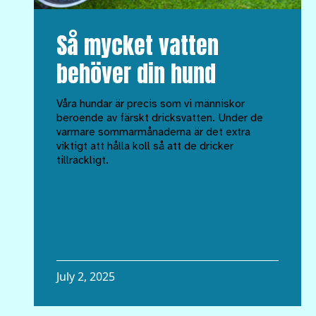
Så mycket vatten
behöver din hund
Våra hundar är precis som vi människor
beroende av färskt dricksvatten. Under de
varmare sommarmånaderna är det extra
viktigt att hålla koll så att de dricker
tillräckligt.
July 2, 2025