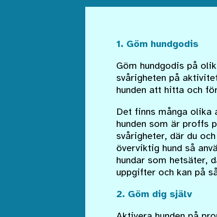
1. Göm hundgodis
Göm hundgodis på olika
svårigheten på aktivit
hunden att hitta och f
Det finns många olika 
hunden som är proffs p
svårigheter, där du och
överviktig hund så anvä
hundar som hetsäter, dä
uppgifter och kan på så
2. Göm dig själv
Aktivera hunden på pr