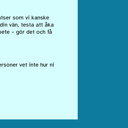
atser som vi kanske
in vän, testa att åka
rbete – gör det och få
soner vet inte hur ni