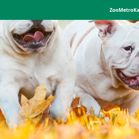
ZooMetro
K