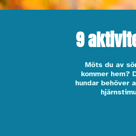
9 aktivi
Möts du av sö
kommer hem? De
hundar behöver ak
hjärnstim