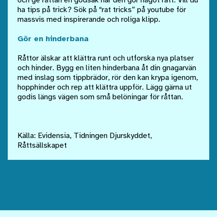
och ge råttan en godsak när den gör något rätt. Vill du
ha tips på trick? Sök på “rat tricks” på youtube för
massvis med inspirerande och roliga klipp.
Gör en hinderbana
Råttor älskar att klättra runt och utforska nya platser
och hinder. Bygg en liten hinderbana åt din gnagarvän
med inslag som tippbrädor, rör den kan krypa igenom,
hopphinder och rep att klättra uppför. Lägg gärna ut
godis längs vägen som små belöningar för råttan.
Källa: Evidensia, Tidningen Djurskyddet,
Råttsällskapet