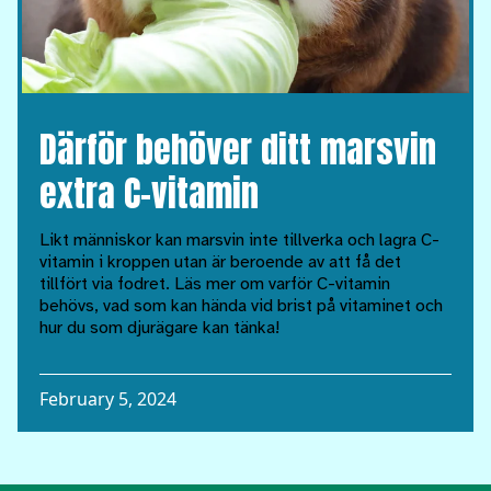
Därför behöver ditt marsvin
extra C-vitamin
Likt människor kan marsvin inte tillverka och lagra C-
vitamin i kroppen utan är beroende av att få det
tillfört via fodret. Läs mer om varför C-vitamin
behövs, vad som kan hända vid brist på vitaminet och
hur du som djurägare kan tänka!
February 5, 2024