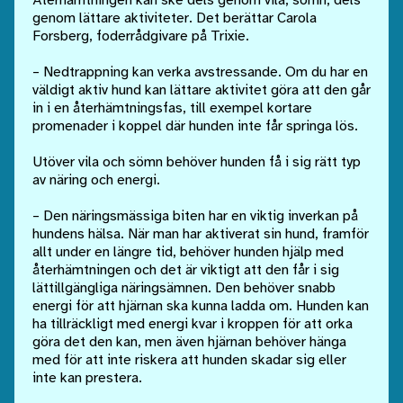
Återhämtningen kan ske dels genom vila,
sömn, dels
genom lättare aktiviteter. Det berättar Carola
Forsberg, foderrådgivare på Trixie.
– Nedtrappning kan verka avstressande. Om du har en
väldigt aktiv hund kan lättare aktivitet göra att den går
in i en återhämtningsfas, till exempel kortare
promenader i koppel där hunden inte får springa lös.
Utöver vila och sömn behöver hunden få i sig rätt typ
av näring och energi.
– Den näringsmässiga biten har en viktig inverkan på
hundens hälsa. När man har aktiverat sin hund, framför
allt under en längre tid, behöver hunden hjälp med
återhämtningen och det är viktigt att den får i sig
lättillgängliga näringsämnen. Den behöver snabb
energi för att hjärnan ska kunna ladda om. Hunden kan
ha tillräckligt med energi kvar i kroppen för att orka
göra det den kan, men även hjärnan behöver hänga
med för att inte riskera att hunden skadar sig eller
inte kan prestera.