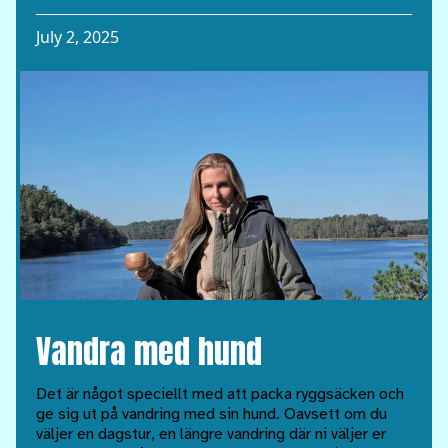
July 2, 2025
Vandra med hund
Det är något speciellt med att packa ryggsäcken och
ge sig ut på vandring med sin hund. Oavsett om du
väljer en dagstur, en längre vandring där ni väljer er