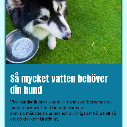
Så mycket vatten behöver
din hund
Våra hundar är precis som vi människor beroende av
färskt dricksvatten. Under de varmare
sommarmånaderna är det extra viktigt att hålla koll så
att de dricker tillräckligt.