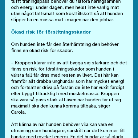
tufft träningspass behöver du tillföra näringsämnen
och energi under dagen, men helst inte vanlig mat
utan något lättsmält som kosttillskott så att hunden
slipper ha en massa mat i magen när den jobbar.
Ökad risk för förslitningsskador
Om hunden inte får den återhämtning den behöver
finns en ökad risk för skador.
– Kroppen klarar inte av att bygga sig starkare och det
finns en risk för förslitningsskador som hunden i
värsta fall får dras med resten av livet. Det här kan
framför allt drabba unghundar som har mycket energi
och fortsätter driva på fastän de inte har vuxit färdigt
eller byggt tillräckligt med muskelmassa. Kroppen
ska vara så pass stark att även när hunden tar ut sig
maximalt ska den kunna komma tillbaka, säger
Carola.
Att känna av när hunden behöver vila kan vara en
utmaning som hundägare, särskilt när det kommer till
hundar med mycket energi. En del hundar är så glada