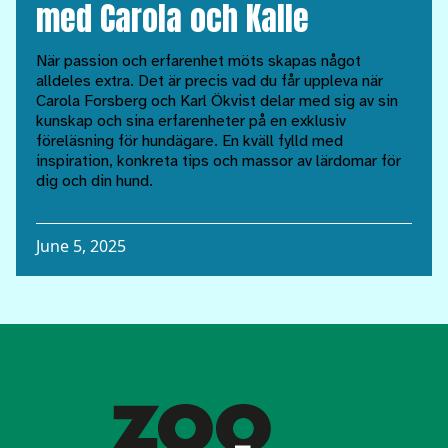
med Carola och Kalle
När passion och erfarenhet möts skapas något
alldeles extra. Det är precis vad du får uppleva när
Carola Forsberg och Karl Ökvist delar med sig av sin
kunskap och sina erfarenheter på en exklusiv
föreläsning för hundägare. En kväll fylld med
inspiration, konkreta tips och massor av lärdomar för
dig och din hund.
June 5, 2025