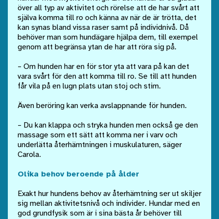
över all typ av aktivitet och rörelse att de har svårt att
själva komma till ro och känna av när de är trötta, det
kan synas bland vissa raser samt på individnivå. Då
behöver man som hundägare hjälpa dem, till exempel
genom att begränsa ytan de har att röra sig på.
– Om hunden har en för stor yta att vara på kan det
vara svårt för den att komma till ro. Se till att hunden
får vila på en lugn plats utan stoj och stim.
Även beröring kan verka avslappnande för hunden.
– Du kan klappa och stryka hunden men också ge den
massage som ett sätt att komma ner i varv och
underlätta återhämtningen i muskulaturen, säger
Carola.
Olika behov beroende på ålder
Exakt hur hundens behov av återhämtning ser ut skiljer
sig mellan
aktivitetsnivå och individer. Hundar med en
god grundfysik som är i sina bästa år behöver till