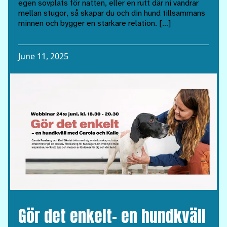
egen sovplats för natten, eller en rutt där ni vandrar
mellan stugor, så skapar du och din hund tillsammans
minnen och bygger en starkare relation. […]
June 11, 2025
Gör det enkelt– en hundkväll