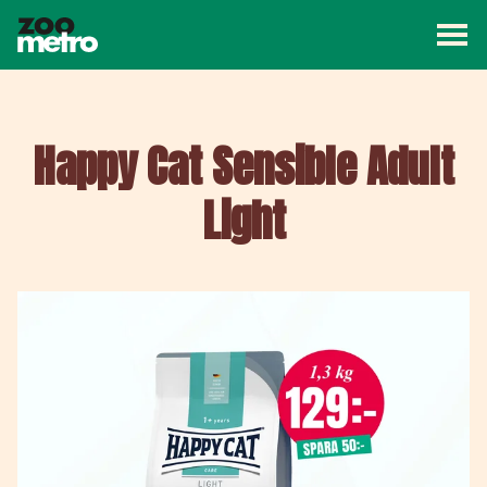
Väx
ZooMetro
Kampanj
Butiker
Artiklar
Om ZooMetro
Happy Cat Sensible Adult
Light