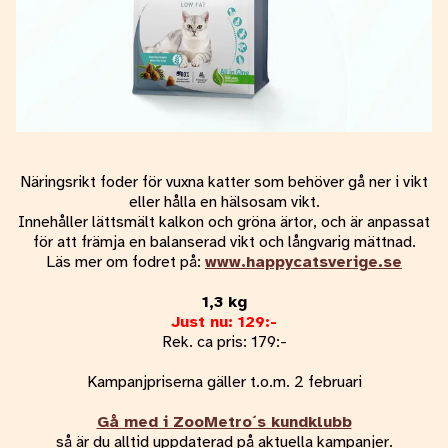
Näringsrikt foder för vuxna katter som behöver gå ner i vikt
eller hålla en hälsosam vikt.
Innehåller lättsmält kalkon och gröna ärtor, och är anpassat
för att främja en balanserad vikt och långvarig mättnad.
Läs mer om fodret på:
www.happycatsverige.se
1,3 kg
Just nu: 129:-
Rek. ca pris: 179:-
Kampanjpriserna gäller t.o.m. 2 februari
Gå med i ZooMetro´s kundklubb
så är du alltid uppdaterad på aktuella kampanjer.