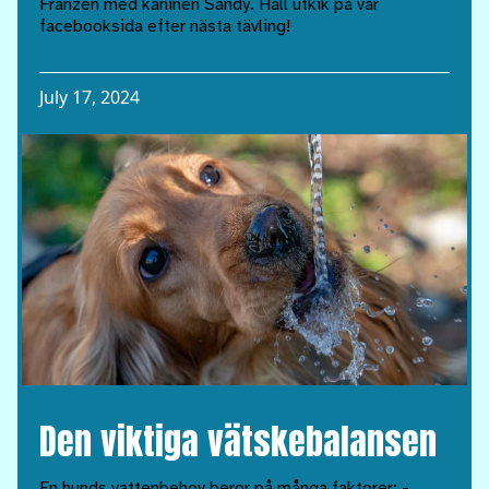
Franzén med kaninen Sandy. Håll utkik på vår
facebooksida efter nästa tävling!
July 17, 2024
Den viktiga vätskebalansen
En hunds vattenbehov beror på många faktorer: -