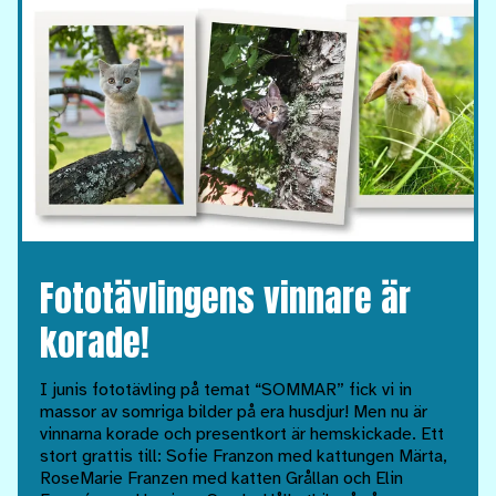
Fototävlingens vinnare är
korade!
I junis fototävling på temat “SOMMAR” fick vi in
massor av somriga bilder på era husdjur! Men nu är
vinnarna korade och presentkort är hemskickade. Ett
stort grattis till: Sofie Franzon med kattungen Märta,
RoseMarie Franzen med katten Grållan och Elin