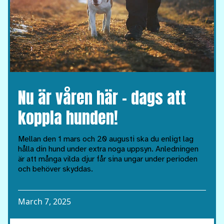
Nu är våren här – dags att
koppla hunden!
Mellan den 1 mars och 20 augusti ska du enligt lag
hålla din hund under extra noga uppsyn. Anledningen
är att många vilda djur får sina ungar under perioden
och behöver skyddas.
March 7, 2025