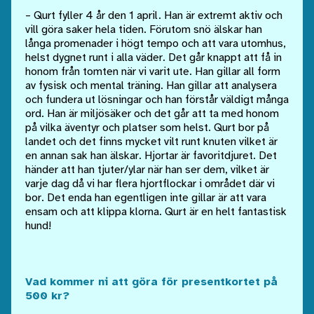
– Qurt fyller 4 år den 1 april. Han är extremt aktiv och
vill göra saker hela tiden. Förutom snö älskar han
långa promenader i högt tempo och att vara utomhus,
helst dygnet runt i alla väder. Det går knappt att få in
honom från tomten när vi varit ute. Han gillar all form
av fysisk och mental träning. Han gillar att analysera
och fundera ut lösningar och han förstår väldigt många
ord. Han är miljösäker och det går att ta med honom
på vilka äventyr och platser som helst. Qurt bor på
landet och det finns mycket vilt runt knuten vilket är
en annan sak han älskar. Hjortar är favoritdjuret. Det
händer att han tjuter/ylar när han ser dem, vilket är
varje dag då vi har flera hjortflockar i området där vi
bor. Det enda han egentligen inte gillar är att vara
ensam och att klippa klorna. Qurt är en helt fantastisk
hund!
Vad kommer ni att göra för presentkortet på
500 kr?