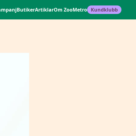
ampanj
Butiker
Artiklar
Om ZooMetro
Kundklubb