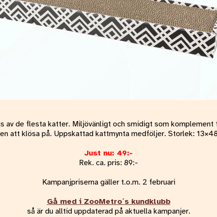
as av de flesta katter. Miljövänligt och smidigt som komplement fö
len att klösa på. U
ppskattad kattmynta medföljer. Storlek: 13×4
Just nu: 49:-
Rek. ca. pris: 89:-
Kampanjpriserna gäller t.o.m. 2 februari
Gå med i ZooMetro´s kundklubb
så är du alltid uppdaterad på aktuella kampanjer.