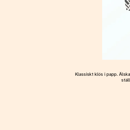
Klassiskt klös i papp. Älsk
stäl