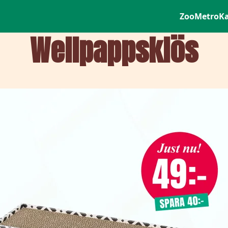
ZooMetro
K
Wellpappsklös