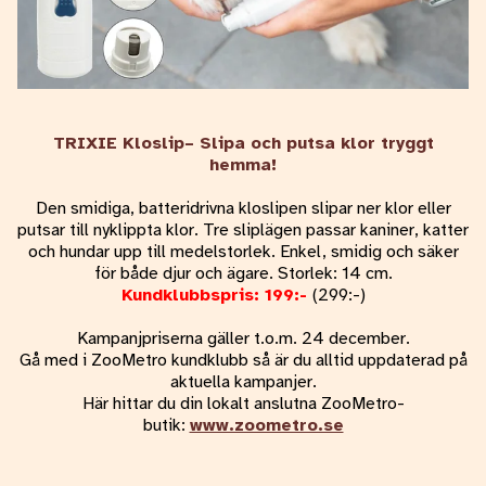
TRIXIE Kloslip– Slipa och putsa klor tryggt
hemma!
Den smidiga, batteridrivna kloslipen slipar ner klor eller
putsar till nyklippta klor. Tre sliplägen passar kaniner, katter
och hundar upp till medelstorlek. Enkel, smidig och säker
för både djur och ägare. Storlek: 14 cm.
Kundklubbspris: 199:-
(299:-)
Kampanjpriserna gäller t.o.m. 24 december.
Gå med i ZooMetro kundklubb så är du alltid uppdaterad på
aktuella kampanjer.
Här hittar du din lokalt anslutna ZooMetro-
butik:
www.zoometro.se