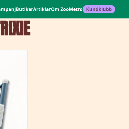
ampanj
Butiker
Artiklar
Om ZooMetro
Kundklubb
RIXIE