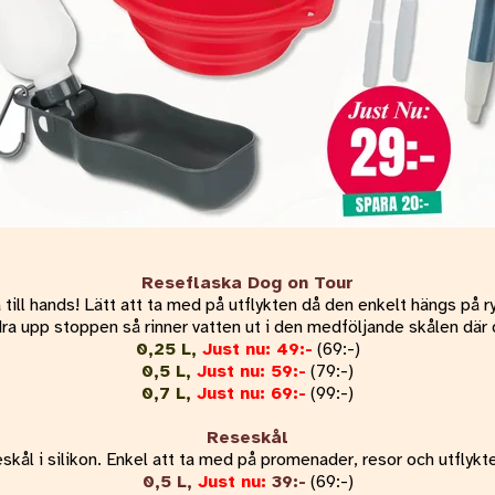
Reseflaska Dog on Tour
a till hands! Lätt att ta med på utflykten då den enkelt hängs på ry
dra upp stoppen så rinner vatten ut i den medföljande skålen där 
0,25 L,
Just nu: 49:-
(69:-)
0,5 L,
Just nu: 59:-
(79:-)
0,7 L,
Just nu: 69:-
(99:-)
Reseskål
skål i silikon. Enkel att ta med på promenader, resor och utflykter
0,5 L,
Just nu:
39:-
(69:-)