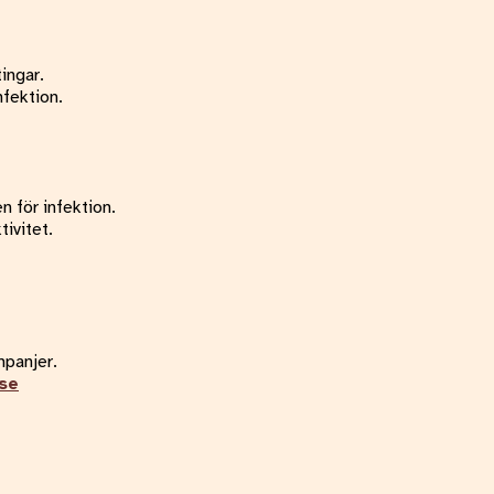
ingar.
nfektion.
n för infektion.
tivitet.
mpanjer.
se