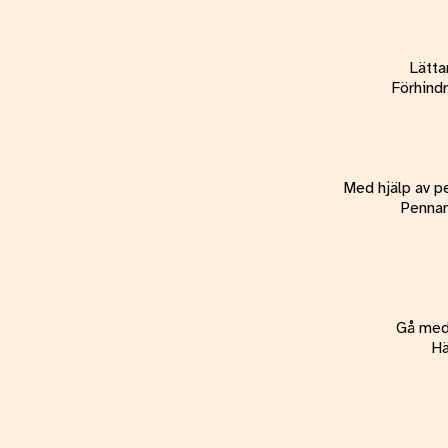
Lätta
Förhindr
Med hjälp av pe
Pennans
Gå med 
Hä