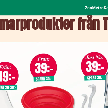
ZooMetro
K
arprodukter från T