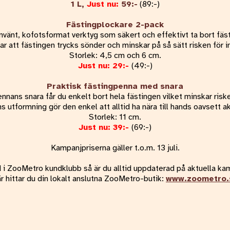
1 L,
Just nu:
59:-
(89:-)
Fästingplockare 2-pack
nvänt, kofotsformat verktyg som säkert och effektivt ta bort fäst
ar att fästingen trycks sönder och minskar på så sätt risken för i
Storlek: 4,5 cm och 6 cm.
Just nu: 29:-
(49:-)
Praktisk fästingpenna med snara
nnans snara får du enkelt bort hela fästingen vilket minskar riske
 utformning gör den enkel att alltid ha nära till hands oavsett ak
Storlek: 11 cm.
Just nu: 39:-
(69:-)
Kampanjpriserna gäller t.o.m. 13 juli.
i ZooMetro kundklubb så är du alltid uppdaterad på aktuella ka
r hittar du din lokalt anslutna ZooMetro-butik:
www.zoometro.