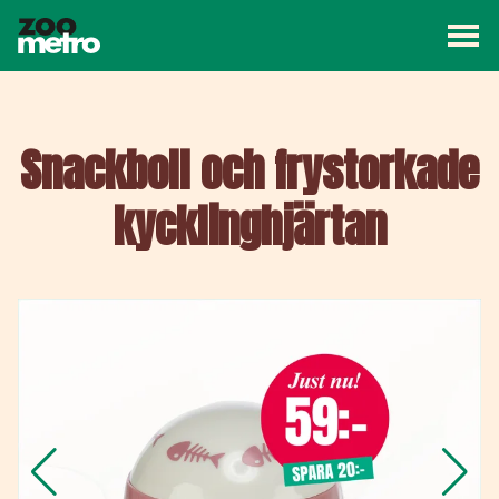
Väx
ZooMetro
Kampanj
Butiker
Artiklar
Om ZooMetro
Snackboll och frystorkade
kycklinghjärtan