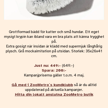
Grottformad bädd för katter och små hundar. Ett eget
mysigt krypin kan ibland vara en bra plats att känna trygghet
på.
Extra gosigt när insidan är klädd med supermjuk långhårig
plysch. Grå mockaimitation på utsidan. Storlek: 35x26x41
cm.
Just nu: 449:-
(649:-)
Spara: 200:-
Kampanjpriserna gäller t.o.m. 4 maj.
Gå med i ZooMetro´s kundklubb
så är du alltid
uppdaterad på aktuella kampanjer.
Hitta din lokalt anslutna ZooMetro butik