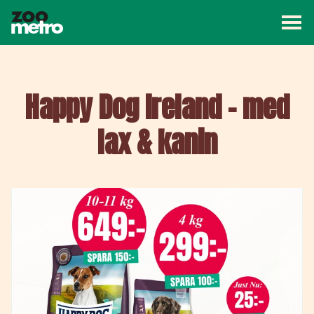
Väx
ZooMetro
Kampanj
Butiker
Artiklar
Om ZooMetro
Happy Dog Ireland – med
lax & kanin