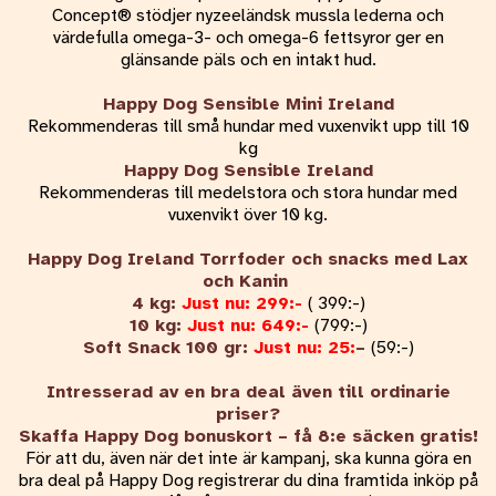
Concept® stödjer nyzeeländsk mussla lederna och
värdefulla omega-3- och omega-6 fettsyror ger en
glänsande päls och en intakt hud.
Happy Dog Sensible Mini Ireland
Rekommenderas till små hundar med vuxenvikt upp till 10
kg
Happy Dog Sensible Ireland
Rekommenderas till medelstora och stora hundar med
vuxenvikt över 10 kg.
Happy Dog Ireland Torrfoder och snacks med Lax
och Kanin
4
kg:
Just nu: 299:-
( 399:-)
10 kg:
Just nu: 649:-
(799:-)
Soft Snack 100 gr:
Just nu: 25:
–
(59:-)
Intresserad av en bra deal även till ordinarie
priser?
Skaffa Happy Dog bonuskort – få 8:e säcken gratis!
För att du, även när det inte är kampanj, ska kunna göra en
bra deal på Happy Dog registrerar du dina framtida inköp på