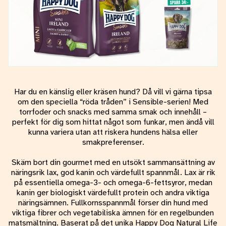
Har du en känslig eller kräsen hund? Då vill vi gärna tipsa
om den speciella “röda tråden” i Sensible-serien! Med
torrfoder och snacks med samma smak och innehåll –
perfekt för dig som hittat något som funkar, men ändå vill
kunna variera utan att riskera hundens hälsa eller
smakpreferenser.
Skäm bort din gourmet med en utsökt sammansättning av
näringsrik lax, god kanin och värdefullt spannmål. Lax är rik
på essentiella omega-3- och omega-6-fettsyror, medan
kanin ger biologiskt värdefullt protein och andra viktiga
näringsämnen. Fullkornsspannmål förser din hund med
viktiga fibrer och vegetabiliska ämnen för en regelbunden
matsmältning. Baserat på det unika Happy Dog Natural Life