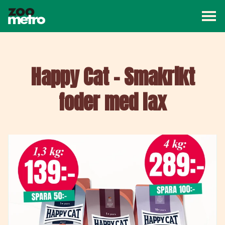
Väx
ZooMetro
Kampanj
Butiker
Artiklar
Om ZooMetro
Happy Cat – Smakrikt
foder med lax