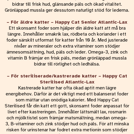
bidrar till frisk hud, glänsande päls och ökad vitalitet.
Grönläppad mussla ger dessutom naturligt stöd för lederna.
– För äldre katter – Happy Cat Senior Atlantic-Lax
Ett skonsamt foder som hjälper din äldre katt att må bra
längre. Innehåller smakrik lax, rödbeta och koriander i ett
foder särskilt utformat för katter från 10 år. Med justerade
nivåer av mineraler och extra vitaminer som stödjer
ämnesomsättning, hud, päls och leder. Omega-3, zink och
vitamin B främjar en frisk päls, medan grönläppad mussla
bidrar till rörlighet och ledhälsa.
– För steriliserade/kastrerade katter – Happy Cat
Sterilised Atlantic-Lax
Kastrerade katter har ofta ökad aptit men lägre
energibehov. Därför är det viktigt med ett balanserat foder
som mättar utan onödiga kalorier. Med Happy Cat
Sterilised får din katt ett gott, skonsamt foder anpassat för
livet efter kastreringen. Innehåller lättsmält lax, rosmarin
och mjölktistel som främjar matsmältning, medan omega-
3, B-vitaminer och zink stödjer hud och päls. För att minska
risken för urinstenar har fodret extra metionin som stödjer