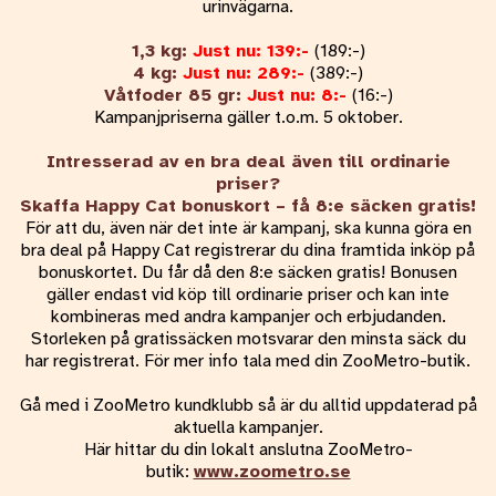
urinvägarna.
1,3
kg:
Just nu: 139:-
(189:-)
4 kg:
Just nu: 289:-
(389:-)
Våtfoder 85 gr:
Just nu: 8:-
(16:-)
Kampanjpriserna gäller t.o.m. 5 oktober.
Intresserad av en bra deal även till ordinarie
priser?
Skaffa Happy Cat bonuskort – få 8:e säcken gratis!
För att du, även när det inte är kampanj, ska kunna göra en
bra deal på Happy Cat registrerar du dina framtida inköp på
bonuskortet. Du får då den 8:e säcken gratis! Bonusen
gäller endast vid köp till ordinarie priser och kan inte
kombineras med andra kampanjer och erbjudanden.
Storleken på gratissäcken motsvarar den minsta säck du
har registrerat. För mer info tala med din ZooMetro-butik.
Gå med i ZooMetro kundklubb så är du alltid uppdaterad på
aktuella kampanjer.
Här hittar du din lokalt anslutna ZooMetro-
butik:
www.zoometro.se