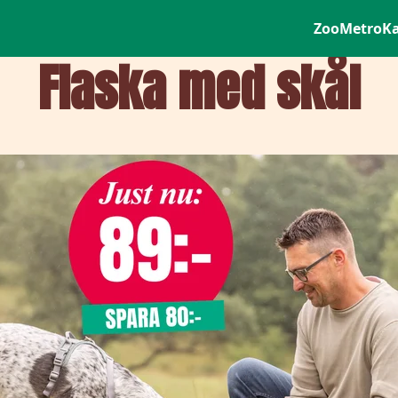
ZooMetro
K
Flaska med skål