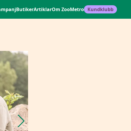
ampanj
Butiker
Artiklar
Om ZooMetro
Kundklubb