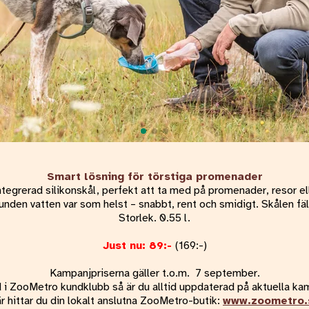
Smart lösning för törstiga promenader
tegrerad silikonskål, perfekt att ta med på promenader, resor ell
unden vatten var som helst – snabbt, rent och smidigt. Skålen fäl
Storlek. 0.55 l.
Just nu: 89:-
(169:-)
Kampanjpriserna gäller t.o.m. 7 september.
i ZooMetro kundklubb så är du alltid uppdaterad på aktuella ka
r hittar du din lokalt anslutna ZooMetro-butik:
www.zoometro.