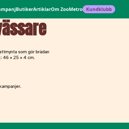
ampanj
Butiker
Artiklar
Om ZooMetro
Kundklubb
vässare
kattmynta som gör brädan
: 46 × 25 × 4 cm.
 kampanjer.