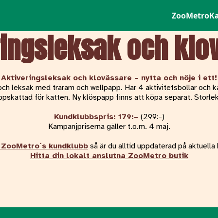
ZooMetro
K
ringsleksak och klo
Aktiveringsleksak och klovässare – nytta och nöje i ett!
ch leksak med träram och wellpapp. Har 4 aktivitetsbollar och 
pskattad för katten. Ny klöspapp finns att köpa separat. Storlek
Kundklubbspris: 179:
–
(299:-)
Kampanjpriserna gäller t.o.m. 4 maj.
 ZooMetro´s kundklubb
så är du alltid uppdaterad på aktuella
Hitta din lokalt anslutna ZooMetro butik