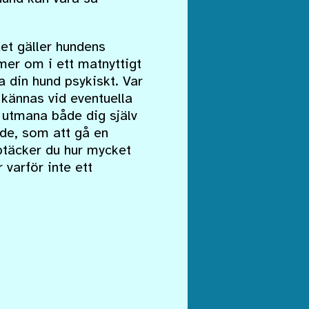
det gäller hundens
mer om i ett matnyttigt
a din hund psykiskt. Var
e kännas vid eventuella
t utmana både dig själv
nde, som att gå en
pptäcker du hur mycket
 varför inte ett