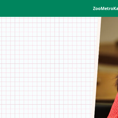
ZooMetro
K