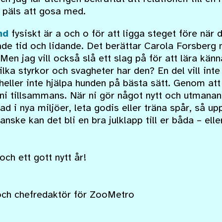
 päls att gosa med.
nd
fysiskt är a och o för att ligga steget före när 
åde tid och lidande. Det berättar Carola Forsberg 
Men jag vill också slå ett slag på för att lära känn
vilka styrkor och svagheter har den? En del vill int
heller inte hjälpa hunden på bästa sätt. Genom at
 ni tillsammans. När ni gör något nytt och utmana
d i nya miljöer, leta godis eller träna spår, så u
anske kan det bli en bra julklapp till er båda – eller
och ett gott nytt år!
och chefredaktör för ZooMetro