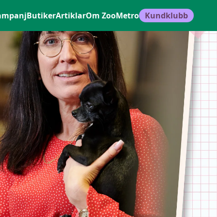
ampanj
Butiker
Artiklar
Om ZooMetro
Kundklubb