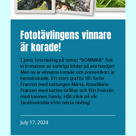
Fototävlingens vinnare
är korade!
I junis fototävling på temat “SOMMAR” fick
vi in massor av somriga bilder på era husdjur!
Men nu är vinnarna korade och presentkort är
hemskickade. Ett stort grattis till: Sofie
Franzon med kattungen Märta, RoseMarie
Franzen med katten Grållan och Elin Franzén
med kaninen Sandy. Håll utkik på vår
facebooksida efter nästa tävling!
July 17, 2024