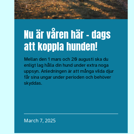
Nu är våren här – dags
att koppla hunden!
Mellan den 1 mars och 20 augusti ska du
enligt lag hålla din hund under extra noga
uppsyn. Anledningen är att många vilda djur
får sina ungar under perioden och behöver
skyddas.
March 7, 2025