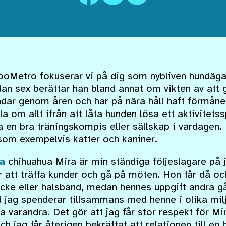
oMetro fokuserar vi på dig som nybliven hundäga
an sex berättar han bland annat om vikten av att g
dar genom åren och har på nära håll haft förmånen
 om allt ifrån att låta hunden lösa ett aktivitetssp
ara en bra träningskompis eller sällskap i vardage
, som exempelvis katter och kaniner.
a
chihuahua Mira är min ständiga följeslagare på
ör att träffa kunder och gå på möten. Hon får då och
äcke eller halsband, medan hennes uppgift andra gå
tid jag spenderar tillsammans med henne i olika mil
na varandra. Det gör att jag får stor respekt för Mi
ch jag får återigen bekräftat att relationen till en