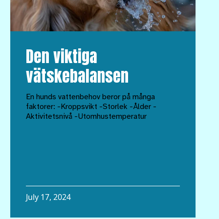
Den viktiga
vätskebalansen
En hunds vattenbehov beror på många
faktorer: -Kroppsvikt -Storlek -Ålder -
Aktivitetsnivå -Utomhustemperatur
July 17, 2024