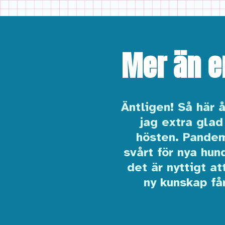
Mer än e
Äntligen! Så här 
jag extra glad
hösten. Pandemi
svårt för nya hun
det är nyttigt a
ny kunskap få