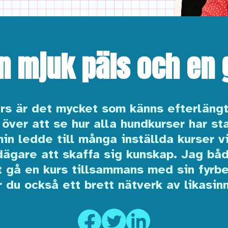
n mjuk päls och en 
års är det mycket som känns efterlängt
 över att se hur alla hundkurser har st
n ledde till många inställda kurser v
dägare att skaffa sig kunskap. Jag båd
tt gå en kurs tillsammans med sin fyrb
r du också ett brett nätverk av likasin