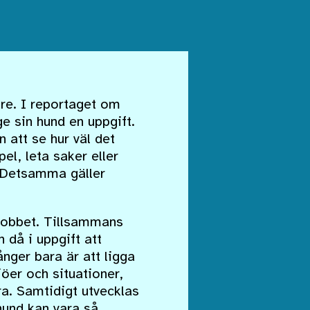
re. I reportaget om
e sin hund en uppgift.
 att se hur väl det
el, leta saker eller
n. Detsamma gäller
 jobbet. Tillsammans
 då i uppgift att
nger bara är att ligga
jöer och situationer,
ra. Samtidigt utvecklas
 hund kan vara så