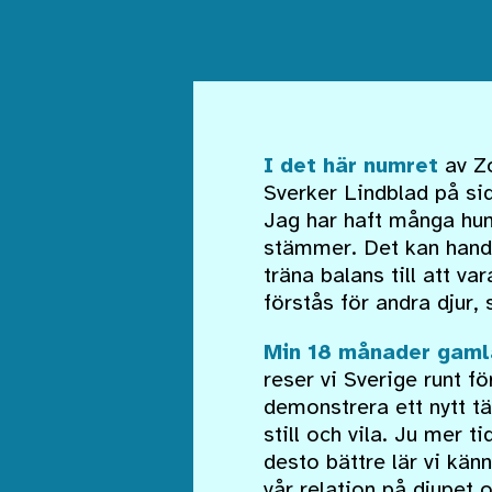
I det här numret
av Zo
Sverker Lindblad på sid
Jag har haft många hun
stämmer. Det kan handla
träna balans till att v
förstås för andra djur
Min 18 månader gaml
reser vi Sverige runt f
demonstrera ett nytt t
still och vila. Ju mer 
desto bättre lär vi kän
vår relation på djupet o